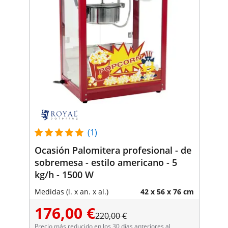
(1)
Ocasión Palomitera profesional - de
sobremesa - estilo americano - 5
kg/h - 1500 W
Medidas (l. x an. x al.)
42 x 56 x 76 cm
176,00 €
220,00 €
Precio más reducido en los 30 días anteriores al