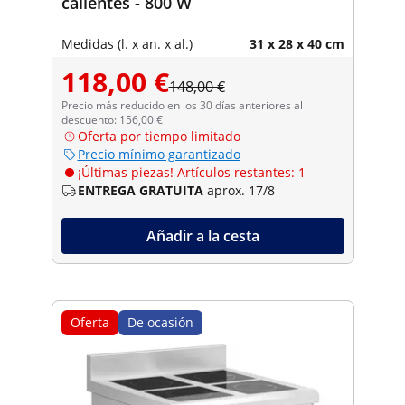
calientes - 800 W
Medidas (l. x an. x al.)
31 x 28 x 40 cm
118,00 €
148,00 €
Precio más reducido en los 30 días anteriores al
descuento: 156,00 €
Oferta por tiempo limitado
Precio mínimo garantizado
¡Últimas piezas! Artículos restantes: 1
ENTREGA GRATUITA
aprox. 17/8
Añadir a la cesta
Oferta
De ocasión