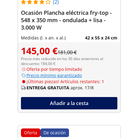
(2)
Ocasión Plancha eléctrica fry-top -
548 x 350 mm - ondulada + lisa -
3.000 W
Medidas (l. x an. x al.)
42 x 55 x 24 cm
145,00 €
181,00 €
Precio más reducido en los 30 días anteriores al
descuento: 184,00 €
Oferta por tiempo limitado
Precio mínimo garantizado
¡Últimas piezas! Artículos restantes: 1
ENTREGA GRATUITA
aprox. 17/8
Añadir a la cesta
Oferta
De ocasión