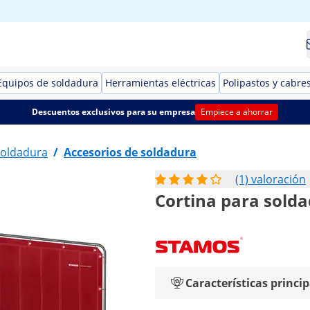
Equipos de soldadura
Herramientas eléctricas
Polipastos y cabre
Descuentos exclusivos para su empresa
Empiece a ahorrar
soldadura
/
Accesorios de soldadura
(1) valoración
Cortina para solda
Características princip