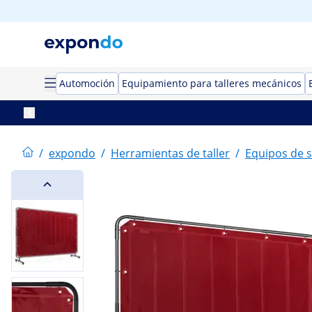
Automoción
Equipamiento para talleres mecánicos
/
expondo
/
Herramientas de taller
/
Equipos de 