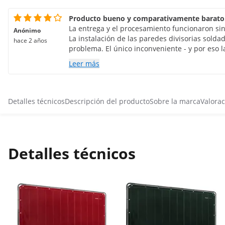
Producto bueno y comparativamente barato
La entrega y el procesamiento funcionaron si
Anónimo
La instalación de las paredes divisorias sold
hace 2 años
problema. El único inconveniente - y por eso
estrellas en lugar de 5: Las particiones son mu
Leer más
naturalmente las hace muy móviles, pero esto s
se resiente un poco. Y los roles son más para u
Detalles técnicos
Descripción del producto
Sobre la marca
Valorac
Detalles técnicos