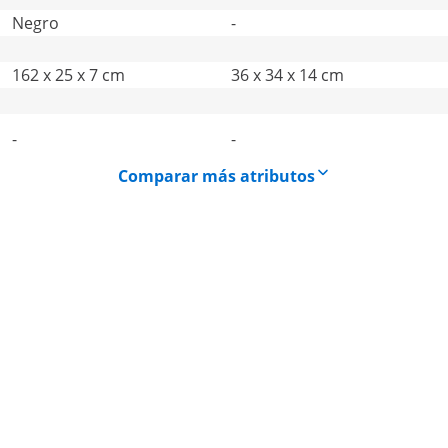
Negro
-
162 x 25 x 7 cm
36 x 34 x 14 cm
-
-
Comparar más atributos