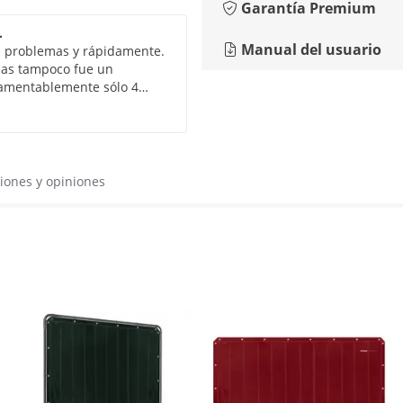
Garantía Premium
.
Manual del usuario
n problemas y rápidamente.
adas tampoco fue un
 lamentablemente sólo 4
y ligeras, lo que
ignifica que la estabilidad
n espacio de oficina ;-)
iones y opiniones