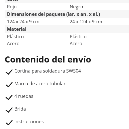
Rojo
Negro
Dimensiones del paquete (lar. x an. x al.)
124 x 24 x 9 cm
24 x 124 x 9 cm
Material
Plástico
Plástico
Acero
Acero
Contenido del envío
Cortina para soldadura SWS04
Marco de acero tubular
4 ruedas
Brida
Instrucciones