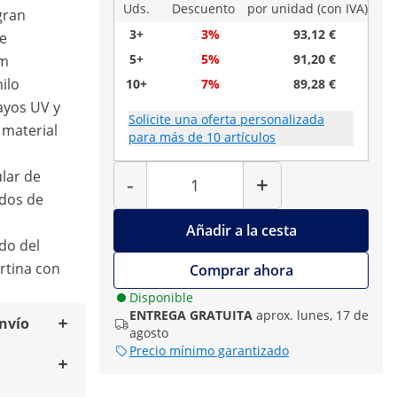
Uds.
Descuento
por unidad (con IVA)
gran
3+
3%
93,12 €
de
5+
5%
91,20 €
cm
nilo
10+
7%
89,28 €
rayos UV y
Solicite una oferta personalizada
 material
para más de 10 artículos
Cantidad
ular de
-
+
 dos de
Añadir a la cesta
do del
ortina con
Comprar ahora
Disponible
ENTREGA GRATUITA
aprox. lunes, 17 de
envío
agosto
Precio mínimo garantizado