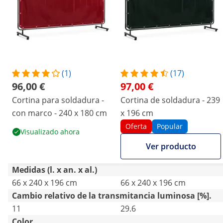
(1)
(17)
96,00 €
97,00 €
Cortina para soldadura -
Cortina de soldadura - 239
con marco - 240 x 180 cm
x 196 cm
Oferta
Popular
Visualizado ahora
Ver producto
Medidas (l. x an. x al.)
66 x 240 x 196 cm
66 x 240 x 196 cm
Cambio relativo de la transmitancia luminosa [%].
11
29.6
Color