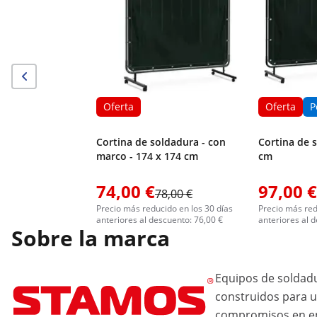
Oferta
Oferta
P
Cortina de soldadura - con
Cortina de 
marco - 174 x 174 cm
cm
74,00 €
97,00 €
78,00 €
Precio más reducido en los 30 días
Precio más red
anteriores al descuento: 76,00 €
anteriores al 
Sobre la marca
Equipos de soldadu
construidos para u
compromisos en en