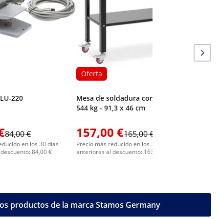
Oferta
ALU-220
Mesa de soldadura con ruedas -
544 kg - 91,3 x 46 cm
€
157,00 €
121,0
84,00 €
165,00 €
educido en los 30 días
Precio más reducido en los 30 días
Precio más 
 descuento: 84,00 €
anteriores al descuento: 163,00 €
anteriores 
los productos de la marca Stamos Germany