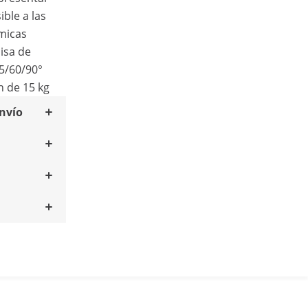
ible a las
ímicas
cisa de
5/60/90°
n de 15 kg
envío