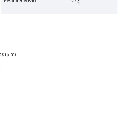
Peso del envío
0 kg
s (5 m)
)
)