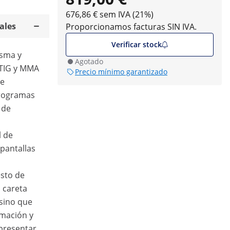
676,86 € sem IVA (21%)
ales
Proporcionamos facturas SIN IVA.
Verificar stock
asma y
Agotado
TIG y MMA
Precio mínimo garantizado
de
rogramas
 de
l de
 pantallas
esto de
 careta
 sino que
rmación y
 presentar