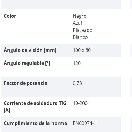
Color
Negro
Azul
Plateado
Blanco
Ángulo de visión [mm]
100 x 80
Ángulo regulable [°]
120
Factor de potencia
0,73
Corriente de soldadura TIG
10-200
[A]
Cumplimiento de la norma
EN60974-1