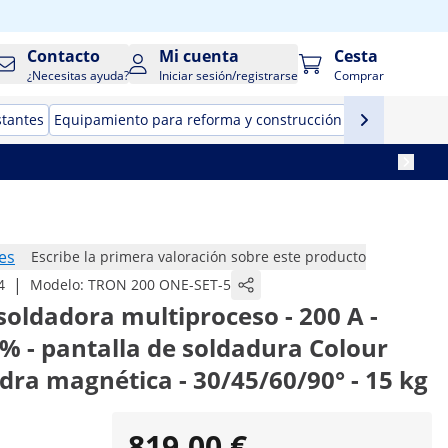
Contacto
Mi cuenta
Cesta
¿Necesitas ayuda?
Iniciar sesión/registrarse
Comprar
stantes
Equipamiento para reforma y construcción
Herramientas
es
Escribe la primera valoración sobre este producto
|
4
Modelo:
TRON 200 ONE-SET-5
 soldadora multiproceso - 200 A -
0% - pantalla de soldadura Colour
adra magnética - 30/45/60/90° - 15 kg
819,00 €