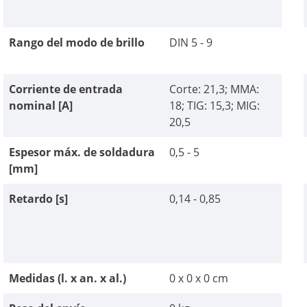
Rango del modo de brillo
DIN 5 - 9
Corriente de entrada
Corte: 21,3; MMA:
nominal [A]
18; TIG: 15,3; MIG:
20,5
Espesor máx. de soldadura
0,5 - 5
[mm]
Retardo [s]
0,14 - 0,85
Medidas (l. x an. x al.)
0 x 0 x 0 cm