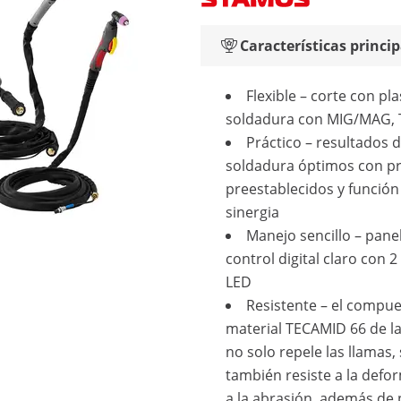
Características princip
Flexible – corte con pl
soldadura con MIG/MAG, 
Práctico – resultados 
soldadura óptimos con p
preestablecidos y función
sinergia
Manejo sencillo – pane
control digital claro con 2
LED
Resistente – el compu
material TECAMID 66 de la
no solo repele las llamas,
también resiste a la defo
a la abrasión, además de