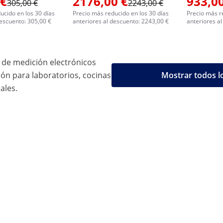
 €
2176,00 €
933,00
305,00 €
2243,00 €
ucido en los 30 días
Precio más reducido en los 30 días
Precio más r
descuento: 305,00 €
anteriores al descuento: 2243,00 €
anteriores a
 de medición electrónicos
ión para laboratorios, cocinas
Mostrar todos l
ales.