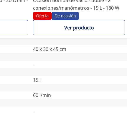
- 20 L/min -
Ocasión Bomba de vacío - doble - 2
conexiones/manómetros - 15 L - 180 W
Oferta
De ocasión
Ver producto
40 x 30 x 45 cm
-
15 l
60 l/min
-