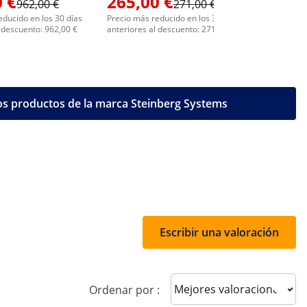
 €
265,00 €
187,0
962,00 €
271,00 €
educido en los 30 días
Precio más reducido en los 30 días
Precio más 
l descuento: 962,00 €
anteriores al descuento: 271,00 €
anteriores 
os productos de la marca Steinberg Systems
Escribir una valoración
Sort reviews
Ordenar por :