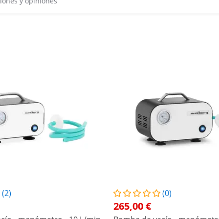
iones y opiniones
(2)
(0)
265,00 €