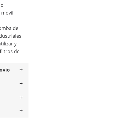
io
 móvil
bomba de
dustriales
ilizar y
filtros de
envío