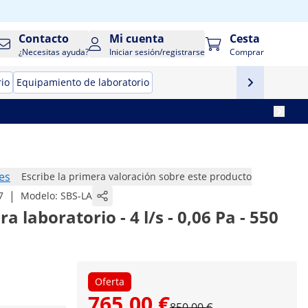
Contacto
Mi cuenta
Cesta
¿Necesitas ayuda?
Iniciar sesión/registrarse
Comprar
rio
Equipamiento de laboratorio
es
Escribe la primera valoración sobre este producto
|
7
Modelo:
SBS-LA
 laboratorio - 4 l/s - 0,06 Pa - 550
Oferta
765,00 €
850,00 €