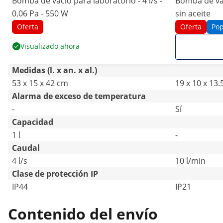
Bomba de vacío para laboratorio - 4 l/s -
Bomba de vac
0,06 Pa - 550 W
sin aceite
Oferta
Oferta
Pop
Visualizado ahora
Medidas (l. x an. x al.)
53 x 15 x 42 cm
19 x 10 x 13
Alarma de exceso de temperatura
-
Sí
Capacidad
1 l
-
Caudal
4 l/s
10 l/min
Clase de protección IP
IP44
IP21
Contenido del envío