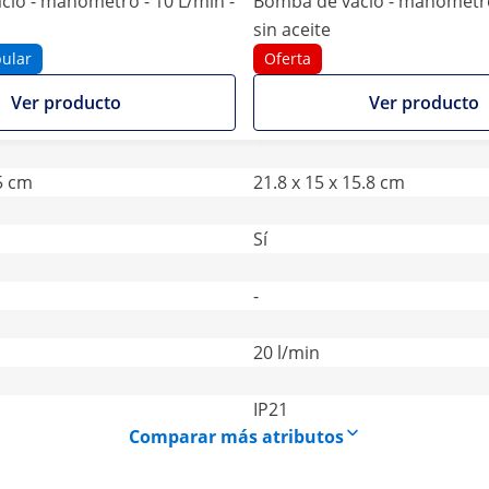
ío - manómetro - 10 L/min -
Bomba de vacío - manómetro 
sin aceite
ular
Oferta
Ver producto
Ver producto
.5 cm
21.8 x 15 x 15.8 cm
Sí
-
20 l/min
IP21
Comparar más atributos