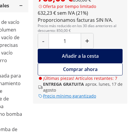
ales
Oferta por tiempo limitado
632,23 € sem IVA (21%)
Proporcionamos facturas SIN IVA.
 de vacío
Precio más reducido en los 30 días anteriores al
volumen
descuento: 850,00 €
Cantidad
n vacío de
-
+
 precisas
 vacío
Añadir a la cesta
erro
Comprar ahora
uada para
¡Últimas piezas! Artículos restantes: 7
onamiento
ENTREGA GRATUITA
aprox. lunes, 17 de
agosto
de
Precio mínimo garantizado
e de
ba
como bomba
bomba de