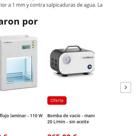
rior a 1 mm y contra salpicaduras de agua. La
aron por
Oferta
Bomba de
10 L/min 
Oferta
flujo laminar - 110 W
Bomba de vacío - manómetro -
20 L/min - sin aceite