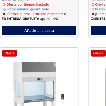
descuento: 354,00 €
descuento:
Oferta por tiempo limitado
Oferta
Precio mínimo garantizado
Precio
¡Últimas piezas! Artículos restantes: 8
¡Última
ENTREGA GRATUITA
aprox. 14/8
ENTRE
Añadir a la cesta
Oferta
Oferta