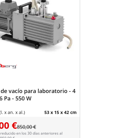
e vacío para laboratorio - 4
06 Pa - 550 W
. x an. x al.)
53 x 15 x 42 cm
00 €
850,00 €
reducido en los 30 días anteriores al