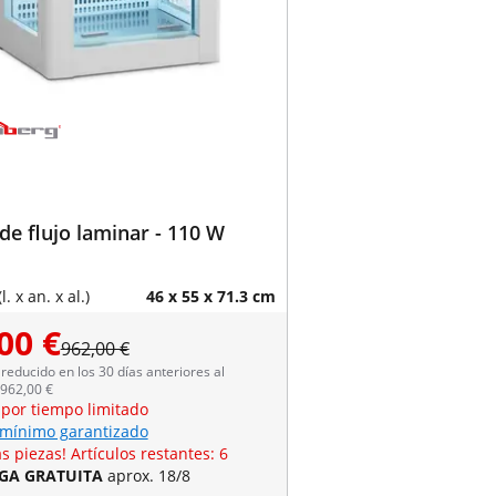
de flujo laminar - 110 W
. x an. x al.)
46 x 55 x 71.3 cm
00 €
962,00 €
reducido en los 30 días anteriores al
 962,00 €
 por tiempo limitado
 mínimo garantizado
s piezas! Artículos restantes: 6
GA GRATUITA
aprox. 18/8