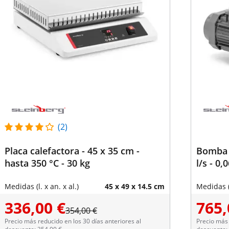
(2)
Placa calefactora - 45 x 35 cm -
Bomba d
hasta 350 °C - 30 kg
l/s - 0,
Medidas (l. x an. x al.)
45 x 49 x 14.5 cm
Medidas (l
336,00 €
765,
354,00 €
Precio más reducido en los 30 días anteriores al
Precio más 