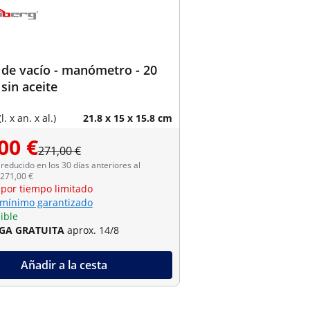
de vacío - manómetro - 20
 sin aceite
. x an. x al.)
21.8 x 15 x 15.8 cm
00 €
271,00 €
reducido en los 30 días anteriores al
 271,00 €
 por tiempo limitado
 mínimo garantizado
ible
GA GRATUITA
aprox. 14/8
Añadir a la cesta