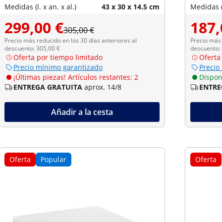
Medidas (l. x an. x al.)
43 x 30 x 14.5 cm
Medidas (l
299,00 €
187,
305,00 €
Precio más reducido en los 30 días anteriores al
Precio más 
descuento: 305,00 €
descuento:
Oferta por tiempo limitado
Oferta
Precio mínimo garantizado
Precio
¡Últimas piezas! Artículos restantes: 2
Dispon
ENTREGA GRATUITA
aprox. 14/8
ENTRE
Añadir a la cesta
Oferta
Popular
Oferta