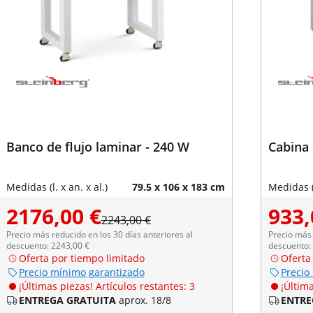
Banco de flujo laminar - 240 W
Cabina 
Medidas (l. x an. x al.)
79.5 x 106 x 183 cm
Medidas (l
2176,00 €
933,
2243,00 €
Precio más reducido en los 30 días anteriores al
Precio más 
descuento: 2243,00 €
descuento:
Oferta por tiempo limitado
Oferta
Precio mínimo garantizado
Precio
¡Últimas piezas! Artículos restantes: 3
¡Última
ENTREGA GRATUITA
aprox. 18/8
ENTRE