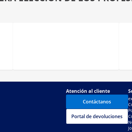
Atención al cliente
S
e
Contáctanos
C
Po
Portal de devoluciones
C
N
J