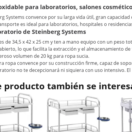
oxidable para laboratorios, salones cosmético
berg Systems convence por su larga vida útil, gran capacid
transporte es ideal para laboratorios, hospitales o residenc
oratorio de Steinberg Systems
 de 34,5 x 42 x 25 cm y ten a mano equipo con un peso total
ierto, lo que facilita la extracción y el almacenamiento de 
neroso volumen de 20 kg para ropa sucia.
ara ropa convence por su construcción firme, capaz de sopor
oratorio no te decepcionará ni siquiera con uso intensivo. El
e producto también se interes