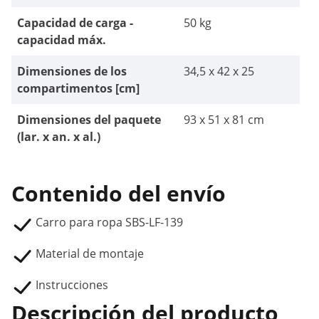
Capacidad de carga -
50 kg
capacidad máx.
Dimensiones de los
34,5 x 42 x 25
compartimentos [cm]
Dimensiones del paquete
93 x 51 x 81 cm
(lar. x an. x al.)
Contenido del envío
Carro para ropa SBS-LF-139
Material de montaje
Instrucciones
Descripción del producto