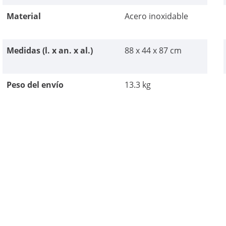
Material
Acero inoxidable
Medidas (l. x an. x al.)
88 x 44 x 87 cm
Peso del envío
13.3 kg