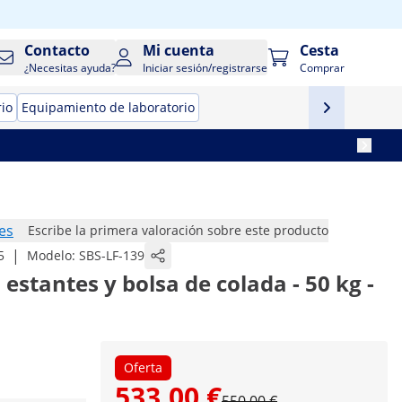
Contacto
Mi cuenta
Cesta
¿Necesitas ayuda?
Iniciar sesión/registrarse
Comprar
rio
Equipamiento de laboratorio
es
Escribe la primera valoración sobre este producto
|
5
Modelo:
SBS-LF-139
 estantes y bolsa de colada - 50 kg -
Oferta
533,00 €
550,00 €