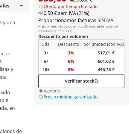
ales
Oferta por tiempo limitado
440,50 € sem IVA (21%)
Proporcionamos facturas SIN IVA.
s y una
Precio más reducido en los 30 días anteriores al
descuento: 550,00 €
Descuento por volumen
Uds.
Descuento
por unidad (con IVA)
3+
3%
517,01 €
ra un
s
5+
6%
501,02 €
lisas y
10+
8%
490,36 €
una
Verificar stock
Agotado
 sido
Precio mínimo garantizado
able
ada, en
salones de