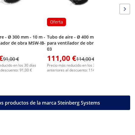
Oferta
re - Ø 300 mm - 10 m -
Tubo de aire - Ø 400 mm - 10 m -
lador de obra MSW-IB-
para ventilador de obra MSW-IB-
03
€
111,00 €
1111,
91,00 €
114,00 €
educido en los 30 días
Precio más reducido en los 30 días
Precio más 
 descuento: 91,00 €
anteriores al descuento: 114,00 €
anteriores 
os productos de la marca Steinberg Systems