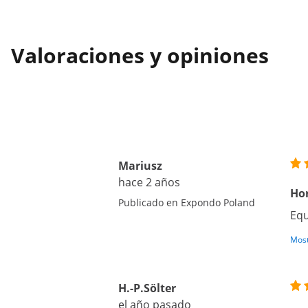
Valoraciones y opiniones
Mariusz
hace 2 años
Hor
Publicado en Expondo Poland
Equ
Most
H.-P.Sölter
el año pasado