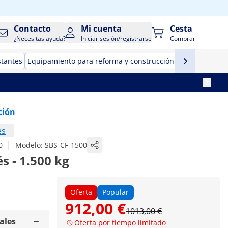
Contacto
Mi cuenta
Cesta
¿Necesitas ayuda?
Iniciar sesión/registrarse
Comprar
stantes
Equipamiento para reforma y construcción
Herramientas
ción
es
|
0
Modelo:
SBS-CF-1500
s - 1.500 kg
Oferta
Popular
912,00 €
1013,00 €
ales
Oferta por tiempo limitado