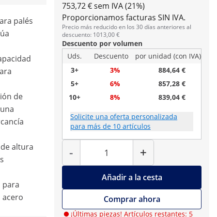
753,72 € sem IVA (21%)
Proporcionamos facturas SIN IVA.
para palés
Precio más reducido en los 30 días anteriores al
rúa
descuento: 1013,00 €
Descuento por volumen
Uds.
Descuento
por unidad (con IVA)
capacidad
3+
3%
884,64 €
para
5+
6%
857,28 €
ión de
10+
8%
839,04 €
 una
Solicite una oferta personalizada
rcancía
para más de 10 artículos
Cantidad
 de altura
-
+
as
Añadir a la cesta
a para
n acero
Comprar ahora
¡Últimas piezas! Artículos restantes: 5