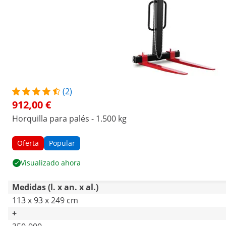
(2)
912,00 €
Horquilla para palés - 1.500 kg
Oferta
Popular
Visualizado ahora
Medidas (l. x an. x al.)
113 x 93 x 249 cm
+