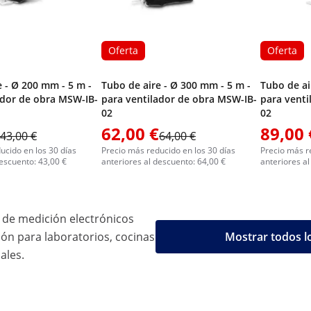
Oferta
Oferta
e - Ø 200 mm - 5 m -
Tubo de aire - Ø 300 mm - 5 m -
Tubo de ai
ador de obra MSW-IB-
para ventilador de obra MSW-IB-
para venti
02
02
62,00 €
89,00 
43,00 €
64,00 €
ucido en los 30 días
Precio más reducido en los 30 días
Precio más r
descuento: 43,00 €
anteriores al descuento: 64,00 €
anteriores al
 de medición electrónicos
ión para laboratorios, cocinas
Mostrar todos l
ales.