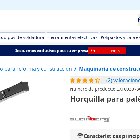
Equipos de soldadura
Herramientas eléctricas
Polipastos y cabre
Descuentos exclusivos para su empresa
Empiece a ahorrar
o para reforma y construcción
/
Maquinaria de construc
(2) valoracion
Número de producto:
EX1003073
Horquilla para palé
Características princip