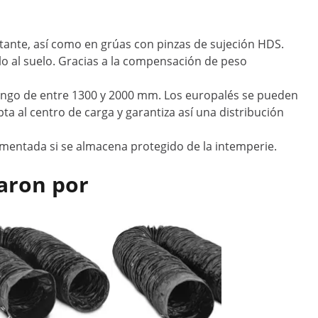
votante, así como en grúas con pinzas de sujeción HDS.
lo al suelo. Gracias a la compensación de peso
n rango de entre 1300 y 2000 mm. Los europalés se pueden
pta al centro de carga y garantiza así una distribución
crementada si se almacena protegido de la intemperie.
aron por
Oferta
Amolador
Ø 250 m