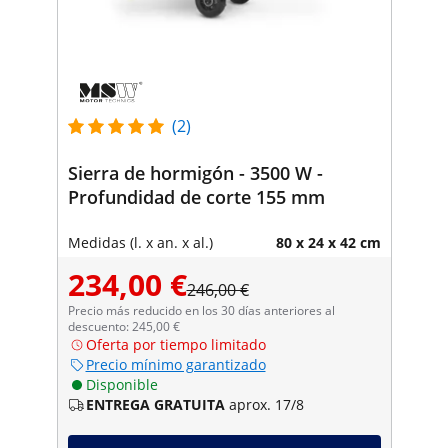
(2)
Sierra de hormigón - 3500 W -
Profundidad de corte 155 mm
Medidas (l. x an. x al.)
80 x 24 x 42 cm
234,00 €
246,00 €
Precio más reducido en los 30 días anteriores al
descuento: 245,00 €
Oferta por tiempo limitado
Precio mínimo garantizado
Disponible
ENTREGA GRATUITA
aprox. 17/8