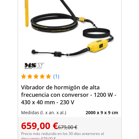
(1)
Vibrador de hormigón de alta
frecuencia con conversor - 1200 W -
430 x 40 mm - 230 V
Medidas (l. x an. x al.)
2000 x 9 x 9 cm
659,00 €
679,00 €
Precio más reducido en los 30 días anteriores al
descuento: 679,00 €