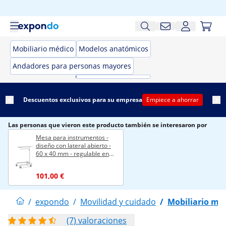
Mobiliario médico
Modelos anatómicos
Andadores para personas mayores
Descuentos exclusivos para su empresa
Empiece a ahorrar
Las personas que vieron este producto también se interesaron por
Mesa para instrumentos -
diseño con lateral abierto -
60 x 40 mm - regulable en
altura - acero inoxidable /
goma
101,00 €
/
expondo
/
Movilidad y cuidado
/
Mobiliario mé
(7) valoraciones