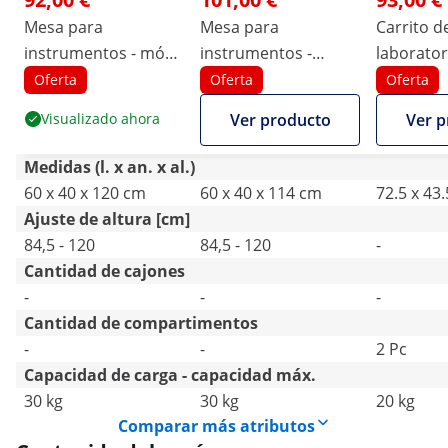
Mesa para
Mesa para
Carrito d
instrumentos - móvil
instrumentos -
laborator
- 600 x 400 mm -
diseño con lateral
inoxidable
Oferta
Oferta
Oferta
regulable en altura -
abierto - 60 x 40 mm
estantes 
Visualizado ahora
Ver producto
Ver p
acero inoxidable /
- regulable en altura
12,5 cm -
goma
- acero inoxidable /
Medidas (l. x an. x al.)
goma
60 x 40 x 120 cm
60 x 40 x 114 cm
72.5 x 43
Ajuste de altura [cm]
84,5 - 120
84,5 - 120
-
Cantidad de cajones
-
-
-
Cantidad de compartimentos
-
-
2 Pc
Capacidad de carga - capacidad máx.
30 kg
30 kg
20 kg
Comparar más atributos