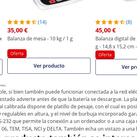
ltados de medición exactos, tiene una capacidad de
 la báscula certificable resulta ideal para trabajos en
, venta ambulante u otras áreas de aplicación en las que se
(14)
(8)
e TEM
35,00 €
45,00 €
x
Balanza de mesa - 10 kg / 1 g
Balanza digital de
r lo que puede utilizarse en el sector comercial, lo que que
g - 14,8 x 15,2 cm 
ños tras la puesta en servicio, si bien depende de la legisl
Oferta
 la báscula electrónica recibirá la etiqueta de calibració
Oferta
Ver producto
Ver pr
ón. Hasta 3 kg, la precisión será de 1 g; para pesos de hast
particularmente fácil de leer gracias a la luz de fondo y al
lo.
able, si bien también puede funcionar conectada a la red el
estado advierte antes de que la batería se descargue. La pl
al calibrada dispone de platillo de pesaje, con el cual es p
y regulables en altura, y el nivel de burbuja incorporado ga
S-232 que permite la conexión a un ordenador o a una caja 
06, TEM, TISA, NCI y DELTA. También echa un vistazo a una