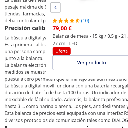
La balanza de mesa TEKO+LCD06T-P1-B1 proporciona resu
pesaje máxima de 6 kg y una precisión de 2 g. Por lo tanto,
tiendas, farmacias, herboristerías, industria alimentaria
deba controlar el peso del producto.
(10)
Precisión calibrada con la balanza digital d
79,00 €
Balanza de mesa - 15 kg / 0,5 g - 21 
La báscula digital ya está calibrada y es certificable, po
27 cm - LED
Esta primera calibración es válida para los primeros dos a
una persona competente y autorizada. Solamente entonces
Oferta
junto a la balanza.
Ver producto
La balanza electrónica de TEM ofrece dos rangos de medici
medidos se muestran en una pantalla LCD de seis dígitos, 
puesta a cero permiten que el manejo sea aún más sencil
La báscula digital móvil funciona con una batería recarg
duración de batería de hasta 100 horas. Un indicador de 
inoxidable de fácil cuidado. Además, la balanza profesion
hasta 3 L, como harina o arena. Los pies, antideslizantes 
Esta balanza de precios está equipada con una interfaz R
diversos protocolos de comunicación tales como DIALOG 