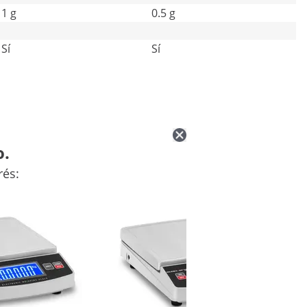
1 g
0.5 g
Sí
Sí
o.
rés: