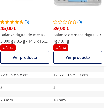
(3)
(0)
45,00 €
39,00 €
Balanza digital de mesa -
Balanza de mesa digital - 3
3.000 g / 0,5 g - 14,8 x 15,2
kg / 0,1 g
cm - LCD
Oferta
Oferta
Ver producto
Ver producto
22 x 15 x 5.8 cm
12.6 x 10.5 x 1.7 cm
Sí
Sí
23 mm
10 mm