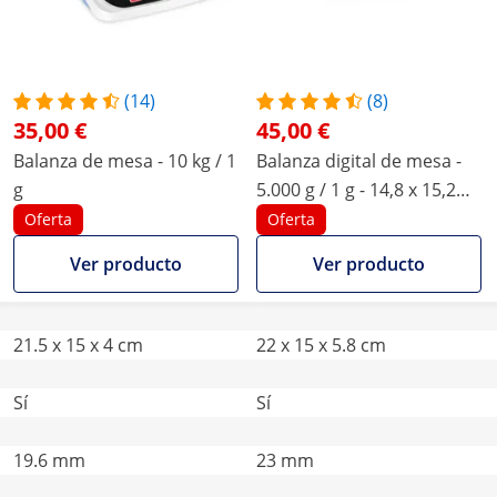
(14)
(8)
35,00 €
45,00 €
Balanza de mesa - 10 kg / 1
Balanza digital de mesa -
g
5.000 g / 1 g - 14,8 x 15,2
cm - LCD
Oferta
Oferta
Ver producto
Ver producto
21.5 x 15 x 4 cm
22 x 15 x 5.8 cm
Sí
Sí
19.6 mm
23 mm