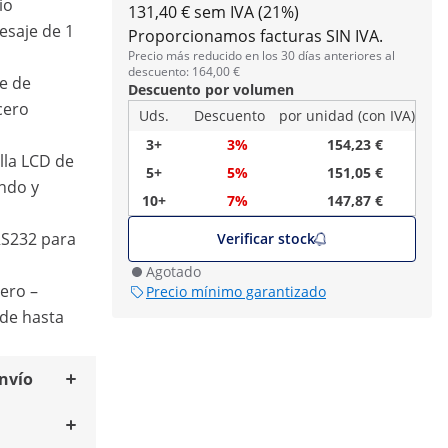
io
131,40 € sem IVA (21%)
esaje de 1
Proporcionamos facturas SIN IVA.
Precio más reducido en los 30 días anteriores al
descuento: 164,00 €
ie de
Descuento por volumen
cero
Uds.
Descuento
por unidad (con IVA)
3+
3%
154,23 €
lla LCD de
5+
5%
151,05 €
ondo y
10+
7%
147,87 €
RS232 para
Verificar stock
Agotado
ero –
Precio mínimo garantizado
 de hasta
envío