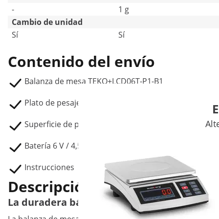
-
1 g
Cambio de unidad
Sí
Sí
Contenido del envío
Balanza de mesa TEKO+LCD06T-P1-B1
Plato de pesaje profundo
E
Alt
Superficie de pesaje de acero inoxidable
Batería 6 V / 4,5 Ah
Instrucciones
Descripción del producto
La duradera báscula de mesa con pantalla 