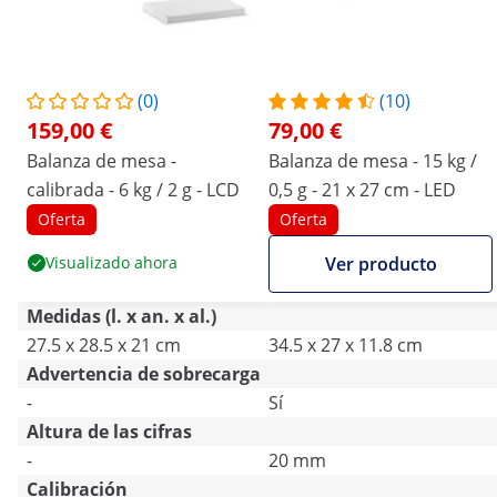
(0)
(10)
159,00 €
79,00 €
Balanza de mesa -
Balanza de mesa - 15 kg /
calibrada - 6 kg / 2 g - LCD
0,5 g - 21 x 27 cm - LED
Oferta
Oferta
Visualizado ahora
Ver producto
Medidas (l. x an. x al.)
27.5 x 28.5 x 21 cm
34.5 x 27 x 11.8 cm
Advertencia de sobrecarga
-
Sí
Altura de las cifras
-
20 mm
Calibración