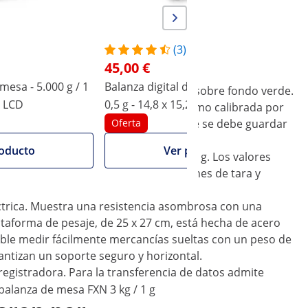
(3)
45,00 €
 mesa - 5.000 g / 1
Balanza digital de mesa - 3.000 g /
B
da confirmado con la marca de calidad M sobre fondo verde.
- LCD
0,5 g - 14,8 x 15,2 cm - LCD
ación nacional y debe ser certificada como calibrada por
n y una declaración de conformidad que se debe guardar
Oferta
oducto
Ver producto
a 6 kg, la desviación máxima será de 2 g. Los valores
 tamaño de dígito de 28 mm. Las funciones de tara y
éctrica. Muestra una resistencia asombrosa con una
ataforma de pesaje, de 25 x 27 cm, está hecha de acero
osible medir fácilmente mercancías sueltas con un peso de
rantizan un soporte seguro y horizontal.
registradora. Para la transferencia de datos admite
balanza de mesa FXN 3 kg / 1 g