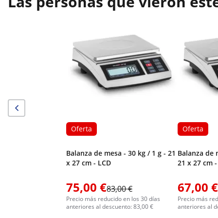
Las personas que vieron est
Oferta
Oferta
Balanza de mesa - 30 kg / 1 g - 21
Balanza de m
x 27 cm - LCD
21 x 27 cm 
75,00 €
67,00 €
83,00 €
Precio más reducido en los 30 días
Precio más red
anteriores al descuento: 83,00 €
anteriores al 