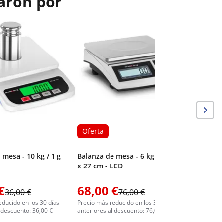
aron por
Oferta
Balanza d
/ 1 g - 1
Oferta
 mesa - 10 kg / 1 g
Balanza de mesa - 6 kg / 0,2 g - 21
x 27 cm - LCD
€
68,00 €
45,00
36,00 €
76,00 €
educido en los 30 días
Precio más reducido en los 30 días
Precio más 
 descuento: 36,00 €
anteriores al descuento: 76,00 €
anteriores 