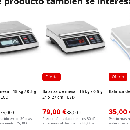
e producto también se interes
Oferta
Oferta
esa - 15 kg / 0,5 g -
Balanza de mesa - 15 kg / 0,5 g -
Balanza de
- LCD
21 x 27 cm - LED
79,00 €
35,00 
75,00 €
88,00 €
ucido en los 30 días
Precio más reducido en los 30 días
Precio más r
descuento: 75,00 €
anteriores al descuento: 88,00 €
anteriores al