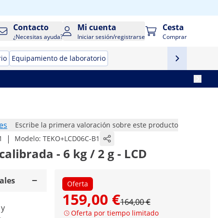
Contacto
Mi cuenta
Cesta
¿Necesitas ayuda?
Iniciar sesión/registrarse
Comprar
rio
Equipamiento de laboratorio
es
Escribe la primera valoración sobre este producto
|
1
Modelo:
TEKO+LCD06C-B1
alibrada - 6 kg / 2 g - LCD
ales
Oferta
159,00 €
164,00 €
 y
Oferta por tiempo limitado