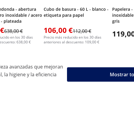
redonda - abertura
Cubo de basura - 60 L - blanco -
Papelera -
ro inoxidable / acero
etiqueta para papel
inoxidable
 - plateada
gris
 €
106,00 €
638,00 €
112,00 €
119,00
ucido en los 30 días
Precio más reducido en los 30 días
descuento: 638,00 €
anteriores al descuento: 109,00 €
pieza avanzadas que mejoran
, la higiene y la eficiencia
Mostrar to