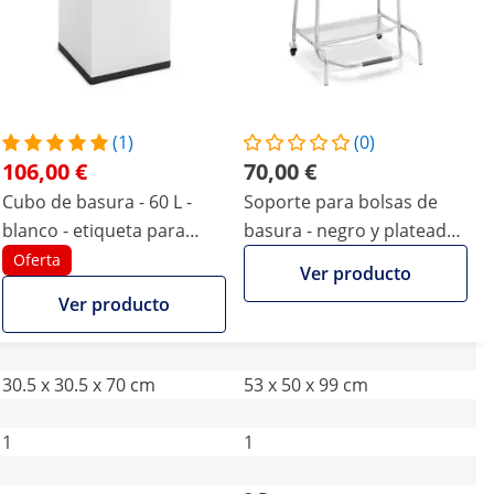
(1)
(0)
106,00 €
70,00 €
Cubo de basura - 60 L -
Soporte para bolsas de
blanco - etiqueta para
basura - negro y plateado -
papel
pedal - 2 ruedas
Oferta
Ver producto
pivotantes con freno
Ver producto
30.5 x 30.5 x 70 cm
53 x 50 x 99 cm
1
1