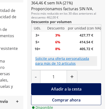
364,46 € sem IVA (21%)
Proporcionamos facturas SIN IVA.
ntidad de
Precio más reducido en los 30 días anteriores al
acidad de
descuento: 462,00 €
Descuento por volumen
Uds.
Descuento
por unidad (con IVA)
n de
3+
3%
427,77 €
timentos
5+
6%
414,54 €
 resistente
10+
8%
405,72 €
Solicite una oferta personalizada
oma
para más de 10 artículos
uro
Cantidad
versas
-
+
ales,
uelas y
Añadir a la cesta
Comprar ahora
envío
Disponible