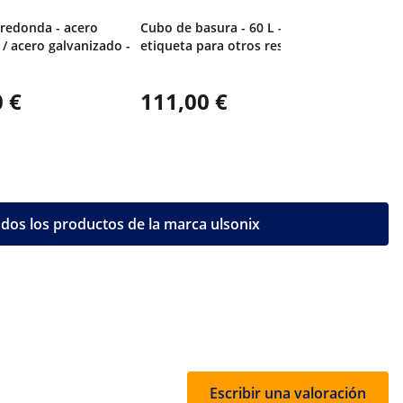
 redonda - acero
Cubo de basura - 60 L - blanco -
 / acero galvanizado -
etiqueta para otros residuos
 €
111,00 €
dos los productos de la marca ulsonix
Escribir una valoración