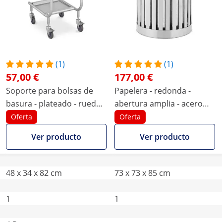
(1)
(1)
57,00 €
177,00 €
Soporte para bolsas de
Papelera - redonda -
basura - plateado - ruedas:
abertura amplia - acero
4 (con 2 frenos)
inoxidable / acero
Oferta
Oferta
galvanizado - plateada
Ver producto
Ver producto
48 x 34 x 82 cm
73 x 73 x 85 cm
1
1