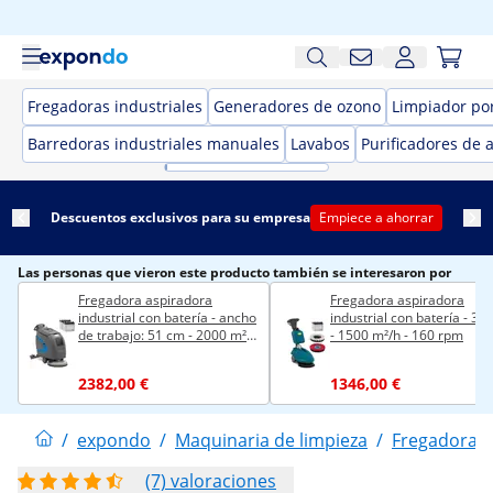
Fregadoras industriales
Generadores de ozono
Limpiador por
Barredoras industriales manuales
Lavabos
Purificadores de a
Descuentos exclusivos para su empresa
Empiece a ahorrar
Las personas que vieron este producto también se interesaron por
Fregadora aspiradora
Fregadora aspiradora
industrial con batería - ancho
industrial con batería - 35
de trabajo: 51 cm - 2000 m²/h
- 1500 m²/h - 160 rpm
- con tracción asistida
2382,00 €
1346,00 €
/
expondo
/
Maquinaria de limpieza
/
Fregadoras 
(7) valoraciones