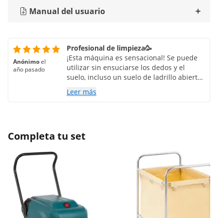
Manual del usuario
Profesional de limpieza🥳
¡Esta máquina es sensacional! Se puede
Anónimo
el
utilizar sin ensuciarse los dedos y el
año pasado
suelo, incluso un suelo de ladrillo abierto
después de una inundación, queda muy,
Leer más
muy limpio después de varios viajes de
ida y vuelta con refresco.
Completa tu set