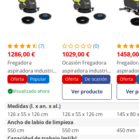
(7)
(0)
1286,00 €
1029,00 €
1458,00
Fregadora
Ocasión Fregadora
Fregador
aspiradora industrial
aspiradora industrial
aspirador
- 45,5 cm - 1450 m²/h
- 45,5 cm - 1450 m²/h
- 45,7 cm 
Oferta
Popular
Oferta
De ocasión
Oferta
m²/h
Visualizado ahora
Ver producto
Ver p
Medidas (l. x an. x al.)
126 x 55 x 126 cm
126 x 55 x 126 cm
145 x 80 
Ancho de labio de limpieza
550 cm
550 cm
450 mm
Capacidad de trabajo [m²/h]