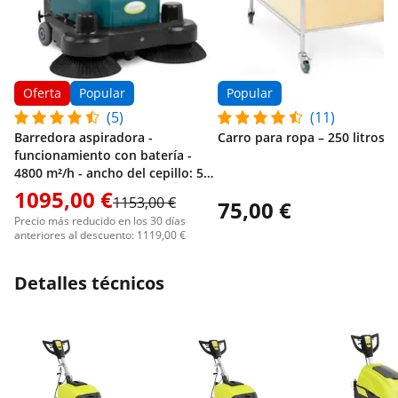
Oferta
Popular
Popular
(5)
(11)
Barredora aspiradora -
Carro para ropa – 250 litros
funcionamiento con batería -
4800 m²/h - ancho del cepillo: 52
cm
1095,00 €
1153,00 €
75,00 €
Precio más reducido en los 30 días
anteriores al descuento: 1119,00 €
Detalles técnicos