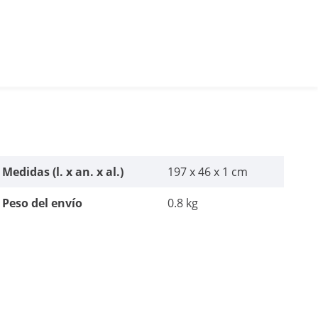
Medidas (l. x an. x al.)
197 x 46 x 1 cm
Peso del envío
0.8 kg