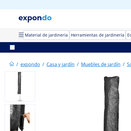
Material de jardinería
Herramientas de jardinería
E
/
expondo
/
Casa y jardín
/
Muebles de jardín
/
S