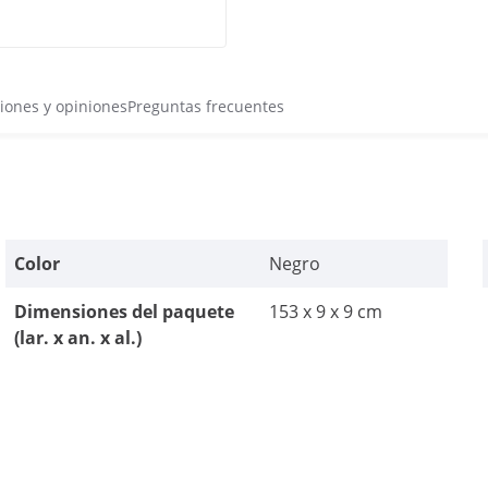
iones y opiniones
Preguntas frecuentes
Color
Negro
Dimensiones del paquete
153 x 9 x 9 cm
(lar. x an. x al.)