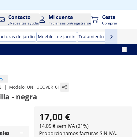
Contacto
Mi cuenta
Cesta
¿Necesitas ayuda?
Iniciar sesión/registrarse
Comprar
ucturas de jardín
Muebles de jardín
Tratamiento del aire
es
|
8
Modelo:
UNI_UCOVER_01
la - negra
17,00 €
14,05 € sem IVA (21%)
ales
Proporcionamos facturas SIN IVA.