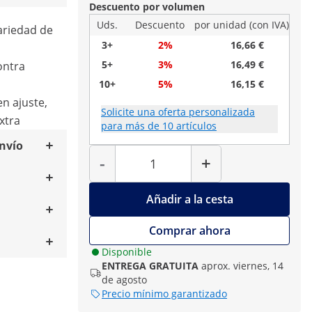
Descuento por volumen
Uds.
Descuento
por unidad (con IVA)
ariedad de
3+
2%
16,66 €
5+
3%
16,49 €
ontra
10+
5%
16,15 €
en ajuste,
Solicite una oferta personalizada
xtra
para más de 10 artículos
envío
Cantidad
-
+
Añadir a la cesta
Comprar ahora
Disponible
ENTREGA GRATUITA
aprox. viernes, 14
de agosto
Precio mínimo garantizado