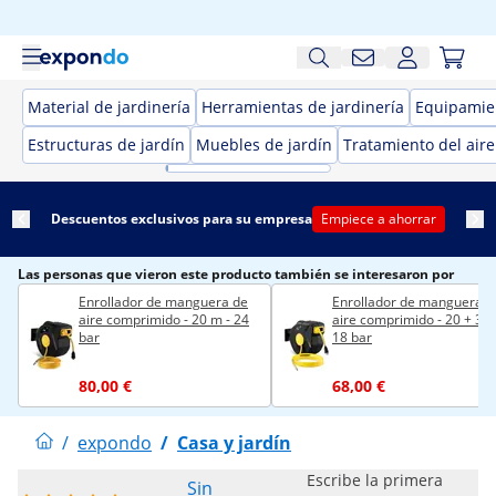
Material de jardinería
Herramientas de jardinería
Equipamien
Estructuras de jardín
Muebles de jardín
Tratamiento del aire
Descuentos exclusivos para su empresa
Empiece a ahorrar
Las personas que vieron este producto también se interesaron por
Enrollador de manguera de
Enrollador de manguera d
aire comprimido - 20 m - 24
aire comprimido - 20 + 3 m
bar
18 bar
80,00 €
68,00 €
/
expondo
/
Casa y jardín
Escribe la primera
Sin