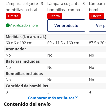
Lámpara colgante - 3
Lámpara colgante - 3
Lámpara c
bombillas - cristal
bombillas - campana
bombillas
de cristal ahumado
de tela
Oferta
Oferta
Oferta
Visualizado ahora
Ver producto
Ver p
Medidas (l. x an. x al.)
60 x 6 x 192 cm
60 x 11.5 x 160 cm
87.5 x 20
Atenuador
No
No
No
Baterías incluidas
No
No
No
Bombillas incluidas
No
No
No
Cantidad de bombillas
3
3
4
Comparar más atributos
Contenido del envío