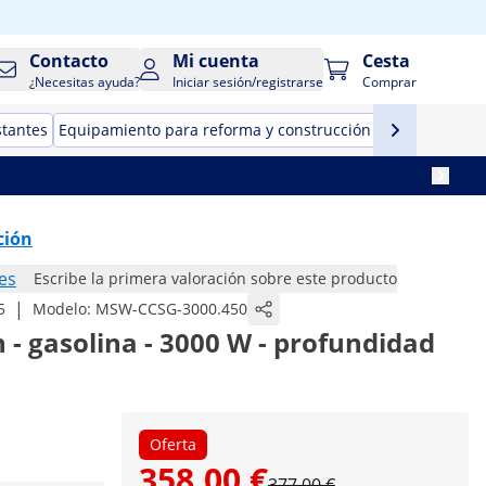
Contacto
Mi cuenta
Cesta
¿Necesitas ayuda?
Iniciar sesión/registrarse
Comprar
stantes
Equipamiento para reforma y construcción
Herramientas
ción
es
Escribe la primera valoración sobre este producto
|
5
Modelo:
MSW-CCSG-3000.450
 - gasolina - 3000 W - profundidad
Oferta
358,00 €
377,00 €