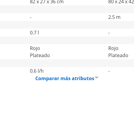
82 x 27 x 36 cm
80 x 24 x 4
-
2.5 m
0.7 l
-
Rojo
Rojo
Plateado
Plateado
0.6 l/h
-
Comparar más atributos