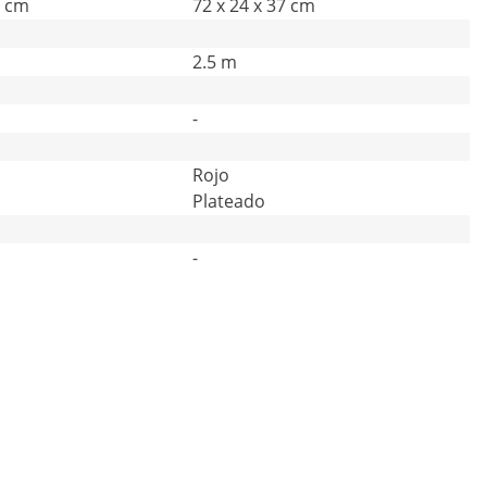
2 cm
72 x 24 x 37 cm
2.5 m
-
Rojo
Plateado
-