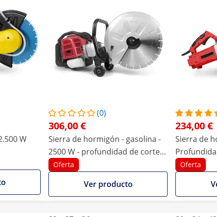
(0)
306,00 €
234,00 €
 2.500 W
Sierra de hormigón - gasolina -
Sierra de h
2500 W - profundidad de corte
Profundida
120 mm
Oferta
Oferta
to
Ver producto
V