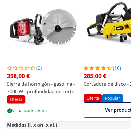
(0)
(16)
358,00 €
285,00 €
Sierra de hormigón - gasolina -
Cortadora de disco -
3000 W - profundidad de corte
Oferta
Popular
155 mm
Oferta
Ver produc
Visualizado ahora
Medidas (l. x an. x al.)