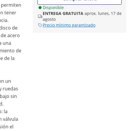
 permiten
Disponible
n tener
ENTREGA GRATUITA
aprox. lunes, 17 de
agosto
cia.
Precio mínimo garantizado
disco de
 de acero
a una
imiento de
e de la
on un
y ruedas
bajo sin
d.
: la
n válvula
sión el