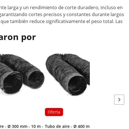
nte larga y un rendimiento de corte duradero, incluso en
, garantizando cortes precisos y constantes durante largos
que también reduce significativamente el peso total. Las
aron por
Oferta
Amolador
Ø 250 m
Oferta
re - Ø 300 mm - 10 m -
Tubo de aire - Ø 400 mm - 10 m -