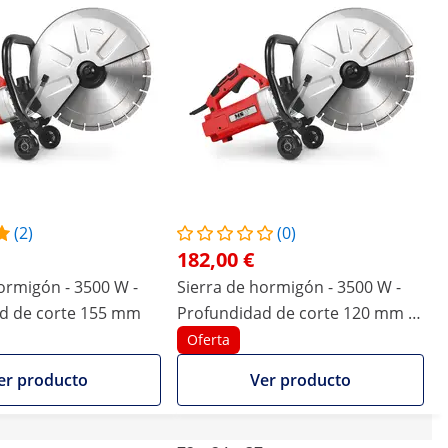
(2)
(0)
182,00 €
ormigón - 3500 W -
Sierra de hormigón - 3500 W -
d de corte 155 mm
Profundidad de corte 120 mm -
Refrigeración por agua
Oferta
er producto
Ver producto