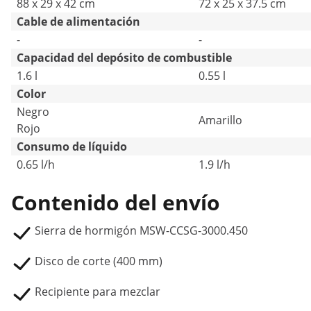
88 x 29 x 42 cm
72 x 25 x 37.5 cm
Cable de alimentación
-
-
Capacidad del depósito de combustible
1.6 l
0.55 l
Color
Negro
Amarillo
Rojo
Consumo de líquido
0.65 l/h
1.9 l/h
Contenido del envío
Sierra de hormigón MSW-CCSG-3000.450
Disco de corte (400 mm)
Recipiente para mezclar