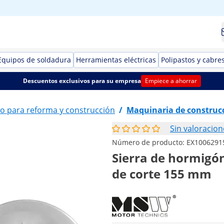
Equipos de soldadura
Herramientas eléctricas
Polipastos y cabre
Descuentos exclusivos para su empresa
Empiece a ahorrar
o para reforma y construcción
/
Maquinaria de construc
Sin valoracion
Número de producto:
EX1006291
Sierra de hormigón
de corte 155 mm