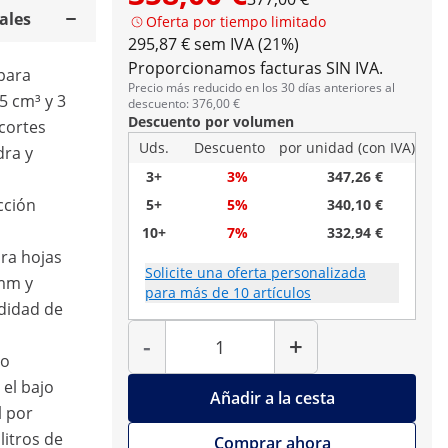
ales
Oferta por tiempo limitado
295,87 € sem IVA (21%)
Proporcionamos facturas SIN IVA.
 para
Precio más reducido en los 30 días anteriores al
5 cm³ y 3
descuento: 376,00 €
Descuento por volumen
cortes
Uds.
Descuento
por unidad (con IVA)
dra y
3+
3%
347,26 €
cción
5+
5%
340,10 €
10+
7%
332,94 €
ra hojas
Solicite una oferta personalizada
 mm y
para más de 10 artículos
didad de
Cantidad
-
+
jo
el bajo
Añadir a la cesta
l por
litros de
Comprar ahora