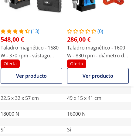
(13)
(0)
548,00 €
286,00 €
Taladro magnético - 1680
Taladro magnético - 1600
W - 370 rpm - vástago
W - 830 rpm - diámetro de
Weldon 19 mm
perforación máx. 13/35
Oferta
Oferta
milímetros
Ver producto
Ver producto
22.5 x 32 x 57 cm
49 x 15 x 41 cm
18000 N
16000 N
Sí
Sí