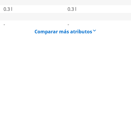
0.3 l
0.3 l
-
-
Comparar más atributos