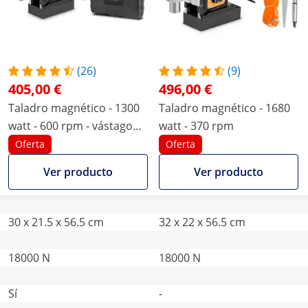
(26)
(9)
405,00 €
496,00 €
Taladro magnético - 1300
Taladro magnético - 1680
watt - 600 rpm - vástago
watt - 370 rpm
Weldon - 19 mm
Oferta
Oferta
Ver producto
Ver producto
30 x 21.5 x 56.5 cm
32 x 22 x 56.5 cm
18000 N
18000 N
Sí
-