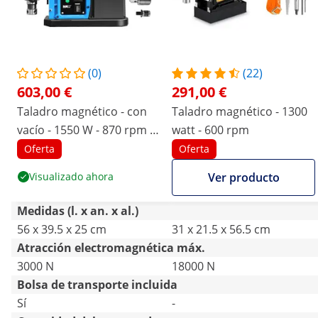
(0)
(22)
603,00 €
291,00 €
Taladro magnético - con
Taladro magnético - 1300
vacío - 1550 W - 870 rpm -
watt - 600 rpm
diámetro de perforación
Oferta
Oferta
máx. 35 mm
Visualizado ahora
Ver producto
Medidas (l. x an. x al.)
56 x 39.5 x 25 cm
31 x 21.5 x 56.5 cm
Atracción electromagnética máx.
3000 N
18000 N
Bolsa de transporte incluida
Sí
-