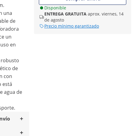
m.
Disponible
on una
ENTREGA GRATUITA
aprox. viernes, 14
de agosto
able de
Precio mínimo garantizado
rforadora
ce un
luso en
l robusto
ético de
ón con
o está
de agua de
sporte.
envío