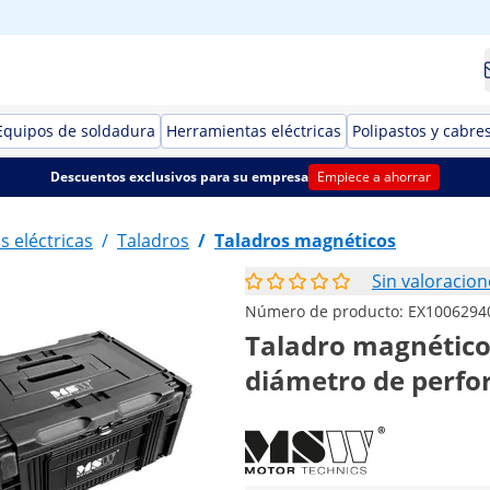
Equipos de soldadura
Herramientas eléctricas
Polipastos y cabre
Descuentos exclusivos para su empresa
Empiece a ahorrar
 eléctricas
/
Taladros
/
Taladros magnéticos
Sin valoracion
Número de producto:
EX1006294
Taladro magnético 
diámetro de perfo