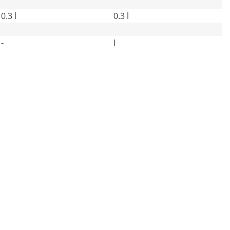
0.3 l
0.3 l
-
I