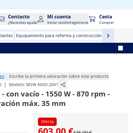
Contacto
Mi cuenta
Cesta
¿Necesitas ayuda?
Iniciar sesión/registrarse
Comprar
stantes
Equipamiento para reforma y construcción
Herramientas
es
Escribe la primera valoración sobre este producto
|
0
Modelo:
MSW-NNO-20V1
- con vacío - 1550 W - 870 rpm -
ración máx. 35 mm
Oferta
603,00 €
635,00 €