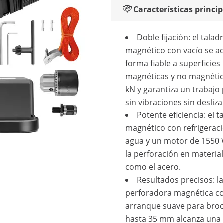
Características princip
Doble fijación: el talad
magnético con vacío se a
forma fiable a superficies
magnéticas y no magnétic
kN y garantiza un trabajo 
sin vibraciones sin desliz
Potente eficiencia: el t
magnético con refrigerac
agua y un motor de 1550 W
la perforación en materia
como el acero.
Resultados precisos: la
perforadora magnética c
arranque suave para bro
hasta 35 mm alcanza una 