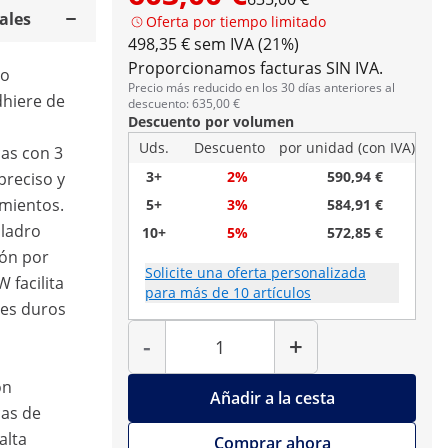
ales
Oferta por tiempo limitado
498,35 € sem IVA (21%)
Proporcionamos facturas SIN IVA.
ro
Precio más reducido en los 30 días anteriores al
dhiere de
descuento: 635,00 €
Descuento por volumen
Uds.
Descuento
por unidad (con IVA)
as con 3
3+
2%
590,94 €
preciso y
amientos.
5+
3%
584,91 €
aladro
10+
5%
572,85 €
ión por
Solicite una oferta personalizada
 facilita
para más de 10 artículos
les duros
Cantidad
-
+
on
Añadir a la cesta
cas de
alta
Comprar ahora