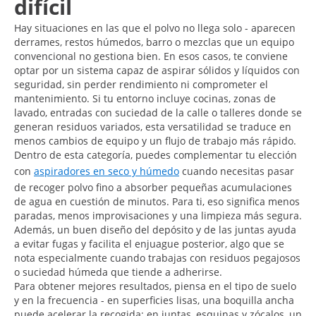
difícil
Hay situaciones en las que el polvo no llega solo - aparecen
derrames, restos húmedos, barro o mezclas que un equipo
convencional no gestiona bien. En esos casos, te conviene
optar por un sistema capaz de aspirar sólidos y líquidos con
seguridad, sin perder rendimiento ni comprometer el
mantenimiento. Si tu entorno incluye cocinas, zonas de
lavado, entradas con suciedad de la calle o talleres donde se
generan residuos variados, esta versatilidad se traduce en
menos cambios de equipo y un flujo de trabajo más rápido.
Dentro de esta categoría, puedes complementar tu elección
con
aspiradores en seco y húmedo
cuando necesitas pasar
de recoger polvo fino a absorber pequeñas acumulaciones
de agua en cuestión de minutos. Para ti, eso significa menos
paradas, menos improvisaciones y una limpieza más segura.
Además, un buen diseño del depósito y de las juntas ayuda
a evitar fugas y facilita el enjuague posterior, algo que se
nota especialmente cuando trabajas con residuos pegajosos
o suciedad húmeda que tiende a adherirse.
Para obtener mejores resultados, piensa en el tipo de suelo
y en la frecuencia - en superficies lisas, una boquilla ancha
puede acelerar la recogida; en juntas, esquinas y zócalos, un