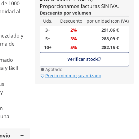
a de 1000
Proporcionamos facturas SIN IVA.
didad al
Descuento por volumen
Uds.
Descuento
por unidad (con IVA)
3+
2%
291,06 €
mezclado y
5+
3%
288,09 €
ama de
10+
5%
282,15 €
Verificar stock
romado
a y fácil
Agotado
Precio mínimo garantizado
us
 y
in
 una
envío