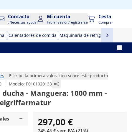
Contacto
Mi cuenta
Cesta
¿Necesitas ayuda?
Iniciar sesión/registrarse
Comprar
nal
Calentadores de comida
Maquinaria de refrigeración para ho
es
Escribe la primera valoración sobre este producto
|
0
Modelo:
P0101020133
on ducha - Manguera: 1000 mm -
eigriffarmatur
ales
297,00 €
245,45 € sem IVA (21%)