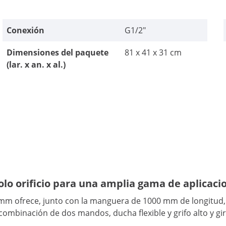
Conexión
G1/2"
Dimensiones del paquete
81 x 41 x 31 cm
(lar. x an. x al.)
solo orificio para una amplia gama de aplicaci
 mm ofrece, junto con la manguera de 1000 mm de longitud, 
ombinación de dos mandos, ducha flexible y grifo alto y girat