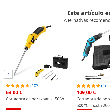
Este artículo 
Alternativas recomend
Automoción
Equipamiento para talleres mecánicos
Equipos 
Herramientas manuales
Producción
Envasadoras al vacío ind
Descuentos exclusivos para su empresa
Empiece a ahorrar
/
expondo
/
Herramientas de taller
/
Herramientas
(1) valoración
Número de producto:
Modelo:
MSW-ISU-
|
EX10062716
M60W
(103)
(2)
Cortadora de poliestireno - 60 W -
63,00 €
109,00 €
cuchilla tipo R
Cortadora de porexpán - 150 W
Cortadora de pore
500 °C - hasta 200
1/3