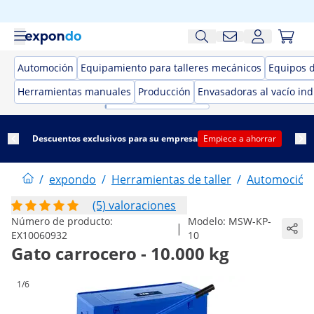
Automoción
Equipamiento para talleres mecánicos
Equipos 
Herramientas manuales
Producción
Envasadoras al vacío ind
Descuentos exclusivos para su empresa
Empiece a ahorrar
/
expondo
/
Herramientas de taller
/
Automoción
(5) valoraciones
Número de producto:
Modelo:
MSW-KP-
|
EX10060932
10
Gato carrocero - 10.000 kg
1/6