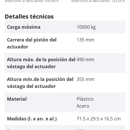
anteriores al descuento: 599,00 €
anteriores al descuento: 143,00 €
Detalles técnicos
Carga máxima
10000 kg
Carrera del pistón del
135 mm
actuador
Altura máx. de la posición del
490 mm
vástago del actuador
Altura mín.de la posición del
355 mm
vástago del actuador
Material
Plástico
Acero
Medidas (l. x an. x al.)
71.5 x 29.5 x 16.5 cm