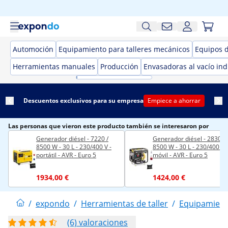
Automoción
Equipamiento para talleres mecánicos
Equipos 
Herramientas manuales
Producción
Envasadoras al vacío ind
Descuentos exclusivos para su empresa
Empiece a ahorrar
Las personas que vieron este producto también se interesaron por
Generador diésel - 7220 /
Generador diésel - 2830 /
8500 W - 30 L - 230/400 V -
8500 W - 30 L - 230/400 V -
portátil - AVR - Euro 5
móvil - AVR - Euro 5
1934,00 €
1424,00 €
/
expondo
/
Herramientas de taller
/
Equipamient
(6) valoraciones