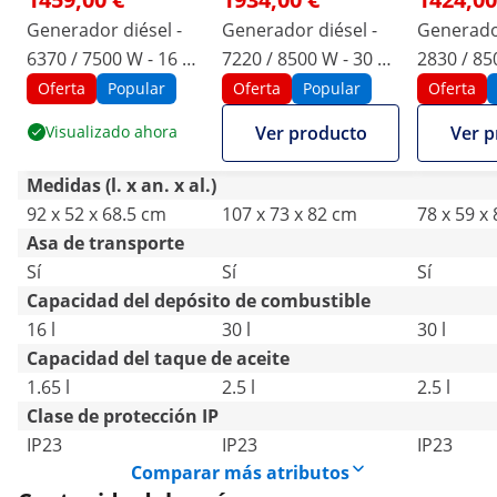
Generador diésel -
Generador diésel -
Generador
6370 / 7500 W - 16 L -
7220 / 8500 W - 30 L -
2830 / 850
230/400 V - portátil -
230/400 V - portátil -
230/400 V
Oferta
Popular
Oferta
Popular
Oferta
AVR - Euro 5
AVR - Euro 5
AVR - Eur
Visualizado ahora
Ver producto
Ver p
Medidas (l. x an. x al.)
92 x 52 x 68.5 cm
107 x 73 x 82 cm
78 x 59 x
Asa de transporte
Sí
Sí
Sí
Capacidad del depósito de combustible
16 l
30 l
30 l
Capacidad del taque de aceite
1.65 l
2.5 l
2.5 l
Clase de protección IP
IP23
IP23
IP23
Comparar más atributos