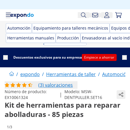
Automoción
Equipamiento para talleres mecánicos
Equipos 
Herramientas manuales
Producción
Envasadoras al vacío ind
Descuentos exclusivos para su empresa
Empiece a ahorrar
/
expondo
/
Herramientas de taller
/
Automoción
(3) valoraciones
Número de producto:
Modelo:
MSW-
|
EX10061324
DENTPULLER.SET16
Kit de herramientas para reparar
abolladuras - 85 piezas
1/3