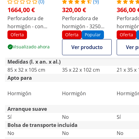
(0)
(9)
1664,00 €
320,00 €
366,00 
Perforadora de
Perforadora de
Perforad
hormigón - con
hormigón - 3250
hormigón
soporte - 3700 W -
watt - 580 rpm -
Watt - 58
Oferta
Oferta
Popular
Oferta
hasta 1230 rpm -
diámetro de
diámetro
Visualizado ahora
Ver producto
Ver p
diámetro de
taladrado máx. 230
taladrad
perforación máx. 450
mm
mm
Medidas (l. x an. x al.)
mm
85 x 32 x 105 cm
35 x 22 x 102 cm
21 x 35 x
Apto para
Hormigón
Hormigón
Hormigó
Arranque suave
Sí
No
Sí
Bolsa de transporte incluida
No
No
No