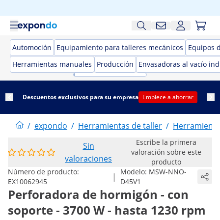
Automoción
Equipamiento para talleres mecánicos
Equipos 
Herramientas manuales
Producción
Envasadoras al vacío ind
Descuentos exclusivos para su empresa
Empiece a ahorrar
/
expondo
/
Herramientas de taller
/
Herramientas
Escribe la primera
Sin
valoración sobre este
valoraciones
producto
Número de producto:
Modelo:
MSW-NNO-
|
EX10062945
D45V1
Perforadora de hormigón - con
soporte - 3700 W - hasta 1230 rpm