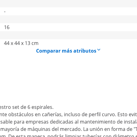
-
16
44 x 44 x 13 cm
Comparar más atributos
stro set de 6 espirales.
te obstáculos en cañerías, incluso de perfil curvo. Esto evi
nsable para empresas dedicadas al mantenimiento de instala
a mayoría de máquinas del mercado. La unión en forma de "T
m. De esta manera, podrás limpiar tuberías con diámetro e