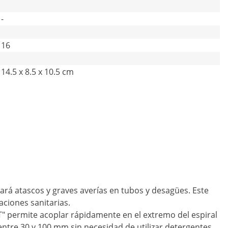
-
16
14.5 x 8.5 x 10.5 cm
tará atascos y graves averías en tubos y desagües. Este
ciones sanitarias.
" permite acoplar rápidamente en el extremo del espiral
ntre 30 y 100 mm sin necesidad de utilizar detergentes