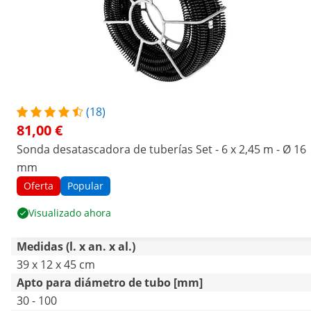
(18)
81,00 €
Sonda desatascadora de tuberías Set - 6 x 2,45 m - Ø 16
mm
Oferta
Popular
Visualizado ahora
Medidas (l. x an. x al.)
39 x 12 x 45 cm
Apto para diámetro de tubo [mm]
30 - 100