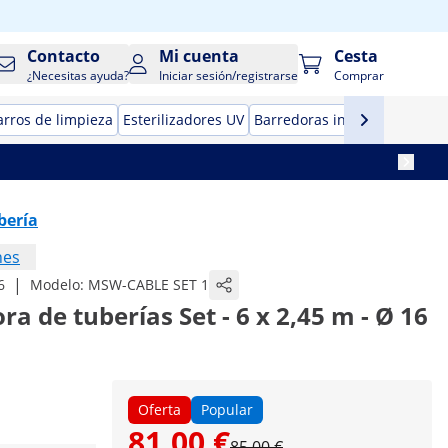
Contacto
Mi cuenta
Cesta
¿Necesitas ayuda?
Iniciar sesión/registrarse
Comprar
arros de limpieza
Esterilizadores UV
Barredoras industriales man
bería
nes
|
6
Modelo:
MSW-CABLE SET 1
a de tuberías Set - 6 x 2,45 m - Ø 16
Oferta
Popular
81,00 €
85,00 €