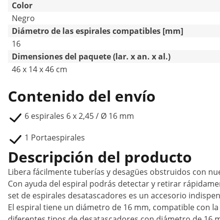
Color
Negro
Diámetro de las espirales compatibles [mm]
16
Dimensiones del paquete (lar. x an. x al.)
46 x 14 x 46 cm
Contenido del envío
6 espirales 6 x 2,45 / Ø 16 mm
1 Portaespirales
Descripción del producto
Libera fácilmente tuberías y desagües obstruidos con nue
Con ayuda del espiral podrás detectar y retirar rápidamen
set de espirales desatascadores es un accesorio indispe
El espiral tiene un diámetro de 16 mm, compatible con l
diferentes tipos de desatascadores con diámetro de 16 m