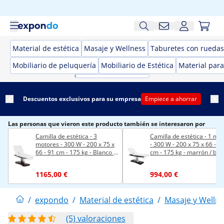
Material de estética
Masaje y Wellness
Taburetes con ruedas 
Mobiliario de peluquería
Mobiliario de Estética
Material para
Descuentos exclusivos para su empresa
Empiece a ahorrar
Las personas que vieron este producto también se interesaron por
Camilla de estética - 3
Camilla de estética - 1 mo
motores - 300 W - 200 x 75 x
- 300 W - 200 x 75 x 66 - 9
66 - 91 cm - 175 kg - Blanco /
cm - 175 kg - marrón / bla
marrón
1165,00 €
994,00 €
/
expondo
/
Material de estética
/
Masaje y Welln
(5) valoraciones