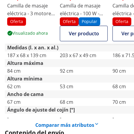
Camilla de masaje
Camilla de masaje
Camilla d
eléctrica - 3 motores
eléctrica - 100 W -
eléctrica
- 200 kg - verde claro
200 kg - beis
- 200 kg -
Oferta
Oferta
Popular
Oferta
Visualizado ahora
Ver producto
Ver p
Medidas (l. x an. x al.)
187 x 68 x 139 cm
203 x 67 x 49 cm
186 x 71.
Altura máxima
84 cm
92 cm
90 cm
Altura mínima
62 cm
53 cm
68 cm
Ancho de cama
67 cm
68 cm
70 cm
Ángulo de ajuste del cojín [°]
-
-
-
Comparar más atributos
Contenido del envío