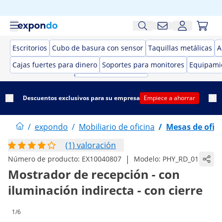
Escritorios
Cubo de basura con sensor
Taquillas metálicas
A
Cajas fuertes para dinero
Soportes para monitores
Equipamie
Descuentos exclusivos para su empresa
Empiece a ahorrar
/
expondo
/
Mobiliario de oficina
/
Mesas de ofic
(1) valoración
|
Número de producto:
EX10040807
Modelo:
PHY_RD_01
Mostrador de recepción - con
iluminación indirecta - con cierre
1/6