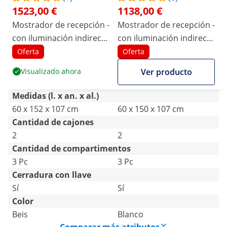
1523,00 €
1138,00 €
Mostrador de recepción -
Mostrador de recepción -
con iluminación indirecta
con iluminación indirecta
- con cierre
- con cerradura - estante
Oferta
Oferta
extraíble para teclado
Visualizado ahora
Ver producto
Medidas (l. x an. x al.)
60 x 152 x 107 cm
60 x 150 x 107 cm
Cantidad de cajones
2
2
Cantidad de compartimentos
3 Pc
3 Pc
Cerradura con llave
Sí
Sí
Color
Beis
Blanco