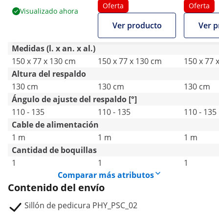
cubeta iluminada y
para pies - 105 W -
cubeta il
Oferta
Oferta
Visualizado ahora
funciones de masaje
150 kg - blanco -
funcione
Ver producto
Ver p
- 105 W - 150 kg -
masaje de espalda
- 105 W - 
negro
Medidas (l. x an. x al.)
150 x 77 x 130 cm
150 x 77 x 130 cm
150 x 77 
Altura del respaldo
130 cm
130 cm
130 cm
Ángulo de ajuste del respaldo [°]
110 - 135
110 - 135
110 - 135
Cable de alimentación
1 m
1 m
1 m
Cantidad de boquillas
1
1
1
Comparar más atributos
Contenido del envío
Sillón de pedicura PHY_PSC_02