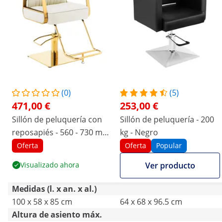
(0)
(5)
471,00 €
253,00 €
Sillón de peluquería con
Sillón de peluquería - 200
reposapiés - 560 - 730 mm
kg - Negro
- 200 kg - color
Oferta
Oferta
Popular
crema/dorado
Visualizado ahora
Ver producto
Medidas (l. x an. x al.)
100 x 58 x 85 cm
64 x 68 x 96.5 cm
Altura de asiento máx.