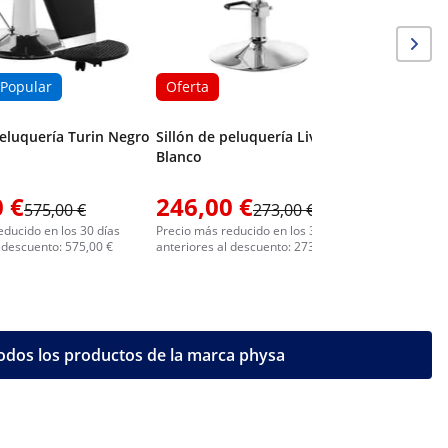
Popular
Oferta
peluquería Turin Negro
Sillón de peluquería Livorno
Blanco
 €
246,00 €
303,0
575,00 €
273,00 €
educido en los 30 días
Precio más reducido en los 30 días
Precio más 
l descuento: 575,00 €
anteriores al descuento: 273,00 €
anteriores 
odos los productos de la marca physa