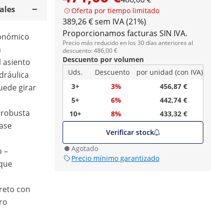
ales
Oferta por tiempo limitado
389,26 € sem IVA (21%)
Proporcionamos facturas SIN IVA.
onómico
Precio más reducido en los 30 días anteriores al
a
descuento: 486,00 €
Descuento por volumen
l asiento
Uds.
Descuento
por unidad (con IVA)
dráulica
3+
3%
456,87 €
puede girar
5+
6%
442,74 €
 robusta
10+
8%
433,32 €
base
Verificar stock
Agotado
o –
Precio mínimo garantizado
 que
reto con
ro