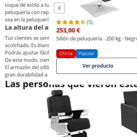
toque de estilo a tu salón. El discreto diseño en crema y 
peluquería con reposapiés y respaldo acolchado os sorpr
sea en la peluquería, el salón de tatuajes o el de belleza.
(5)
La altura del asiento es la correcta en la si
253,00 €
Tus clientes se sentarán con la mayor comodidad en esta 
Sillón de peluquería - 200 kg - Negr
acolchado. Es blanda y mantiene su forma. La duradera fu
Podrás ajustar fácilmente la altura del sillón de peluquer
Oferta
Popular
De este modo, siempre conseguirás una posición de traba
Ver producto
El armazón del sillón de peluquería ha sido fabricado en
gran durabilidad a la silla. El gran soporte 45 x 45 cm pr
Las personas que vieron est