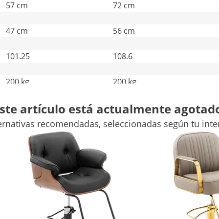
57 cm
72 cm
47 cm
56 cm
101.25
108.6
200 kg
200 kg
Comparar más atributos
ste artículo está actualmente agotad
ernativas recomendadas, seleccionadas según tu inte
LD
el sillón de peluquería Staunton Cream &
lón de peluquería Staunton Creme & Gold, y añade un