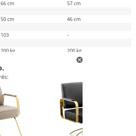
66 cm
57 cm
50 cm
46 cm
103
-
200 kg
200 kg
o.
rés: