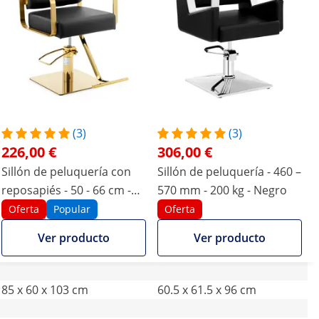
(3)
(3)
226,00 €
306,00 €
Sillón de peluquería con
Sillón de peluquería - 460 –
reposapiés - 50 - 66 cm -
570 mm - 200 kg - Negro
200 kg - negro/dorado
Oferta
Popular
Oferta
Ver producto
Ver producto
85 x 60 x 103 cm
60.5 x 61.5 x 96 cm