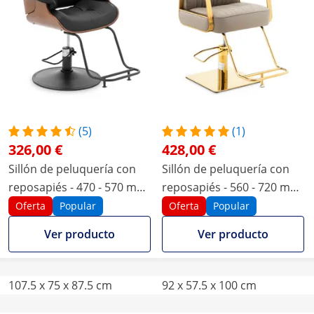
(5)
(1)
326,00 €
428,00 €
Sillón de peluquería con
Sillón de peluquería con
reposapiés - 470 - 570 mm
reposapiés - 560 - 720 mm
- 200 kg - negro
- 200 kg - dorado y beis
Oferta
Popular
Oferta
Popular
Ver producto
Ver producto
107.5 x 75 x 87.5 cm
92 x 57.5 x 100 cm