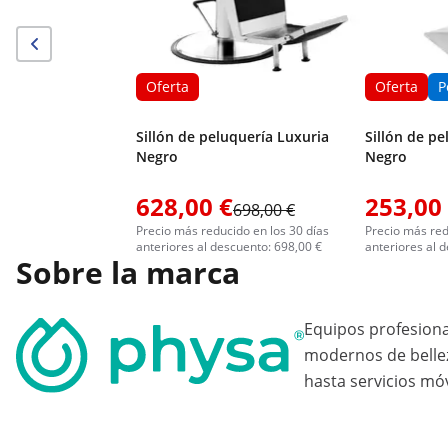
Oferta
Oferta
P
Sillón de peluquería Luxuria
Sillón de pe
Negro
Negro
628,00 €
253,00
698,00 €
Precio más reducido en los 30 días
Precio más red
anteriores al descuento: 698,00 €
anteriores al 
Sobre la marca
Equipos profesion
modernos de bellez
hasta servicios móv