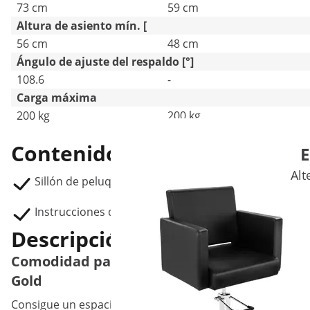
73 cm
59 cm
Altura de asiento mín. [
56 cm
48 cm
Ángulo de ajuste del respaldo [°]
108.6
-
Carga máxima
200 kg
200 kg
Contenido del envío
E
Alt
Sillón de peluquería PHYSA STAUNTON CREAM & GO
Instrucciones de montaje
Descripción del producto
Comodidad para ti y para tus clientes, con 
Gold
Consigue un espacio cómodo para tus clientes con el sil