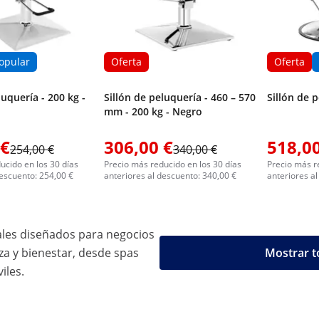
opular
Oferta
Oferta
luquería - 200 kg -
Sillón de peluquería - 460 – 570
Sillón de 
mm - 200 kg - Negro
 €
306,00 €
518,00
254,00 €
340,00 €
ucido en los 30 días
Precio más reducido en los 30 días
Precio más r
descuento: 254,00 €
anteriores al descuento: 340,00 €
anteriores a
ales diseñados para negocios
a y bienestar, desde spas
Mostrar t
iles.