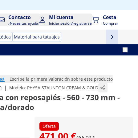
Contacto
Mi cuenta
Cesta
¿Necesitas ayuda?
Iniciar sesión/registrarse
Comprar
tética
Material para tatuajes
es
Escribe la primera valoración sobre este producto
|
0
Modelo:
PHYSA STAUNTON CREAM & GOLD
a con reposapiés - 560 - 730 mm -
ma/dorado
Oferta
471,00 €
486,00 €