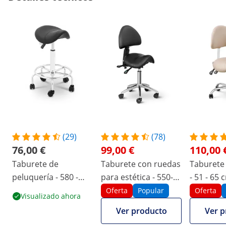
(29)
(78)
76,00 €
99,00 €
110,00 
Taburete de
Taburete con ruedas
Taburete 
peluquería - 580 -
para estética - 550-
- 51 - 65 
740 mm - 150 kg -
690 mm - 150 kg -
Crema, Pl
Oferta
Popular
Oferta
Visualizado ahora
Negro
Negro
Respaldo 
Ver producto
Ver p
regulable