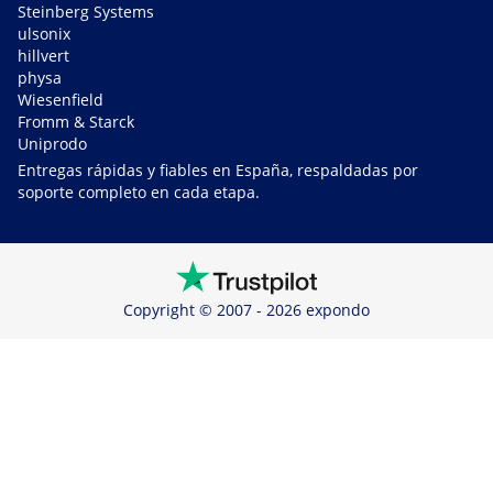
Steinberg Systems
ulsonix
hillvert
physa
Wiesenfield
Fromm & Starck
Uniprodo
Entregas rápidas y fiables en España, respaldadas por
soporte completo en cada etapa.
Copyright © 2007 - 2026 expondo