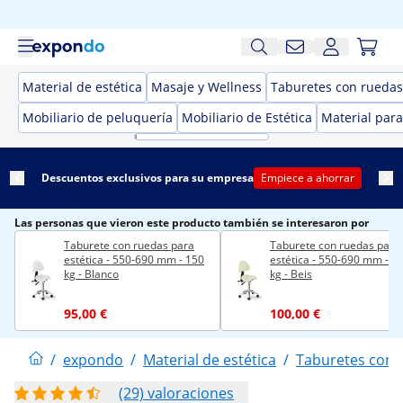
Material de estética
Masaje y Wellness
Taburetes con ruedas 
Mobiliario de peluquería
Mobiliario de Estética
Material para
Descuentos exclusivos para su empresa
Empiece a ahorrar
Las personas que vieron este producto también se interesaron por
Taburete con ruedas para
Taburete con ruedas para
estética - 550-690 mm - 150
estética - 550-690 mm - 1
kg - Blanco
kg - Beis
95,00 €
100,00 €
/
expondo
/
Material de estética
/
Taburetes con r
(29) valoraciones