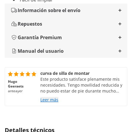
Información sobre el envío
Repuestos
Garantía Premium
Manual del usuario
curva de silla de montar
Este producto satisface plenamente mis
Hugo
necesidades. Tengo movilidad reducida y
Geeraets
no puedo estar de pie durante mucho
anteayer
tiempo. Gracias a este taburete
Leer más
ergonómico, puedo seguir ejerciendo mi
profesión, trabajando con electrónica.
Que sea regulable en altura hasta 74 cm
es una gran ventaja. ¡Muchas gracias, es
una maravilla!
Detalles técnicos