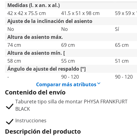
Medidas (l. x an. x al.)
42 x 42 x 75.5 cm
41.5 x 51 x 98 cm
59 x 59 x
Ajuste de la inclinación del asiento
No
No
Sí
Altura de asiento máx.
74 cm
69 cm
65 cm
Altura de asiento mín. [
58 cm
55 cm
51 cm
Ángulo de ajuste del respaldo [°]
-
90 - 120
90 - 120
Comparar más atributos
Contenido del envío
Taburete tipo silla de montar PHYSA FRANKFURT
BLACK
Instrucciones
Descripción del producto