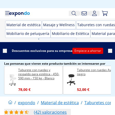
Material de estética
Masaje y Wellness
Taburetes con ruedas 
Mobiliario de peluquería
Mobiliario de Estética
Material para
Descuentos exclusivos para su empresa
Empiece a ahorrar
Las personas que vieron este producto también se interesaron por
Taburete con ruedas y
Taburete con ruedas Avers
respaldo para estética - 450-
negro
590 mm - 150 kg - Blanco
78,00 €
52,00 €
/
expondo
/
Material de estética
/
Taburetes con r
(42) valoraciones