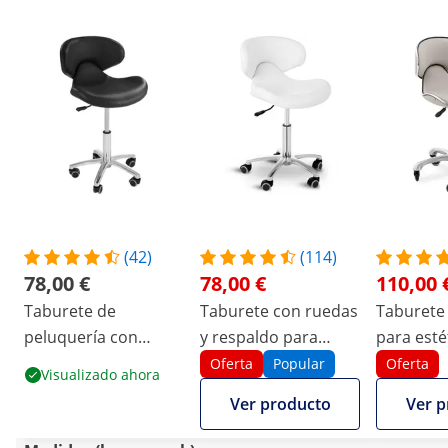
(42)
(114)
78,00 €
78,00 €
110,00 
Taburete de
Taburete con ruedas
Taburete
peluquería con
y respaldo para
para estét
respaldo - 450-590
estética - 450- 590
590 mm - 
Oferta
Popular
Oferta
Visualizado ahora
mm - 150 kg - Negro
mm - 150 kg - Blanco
Gris
Ver producto
Ver p