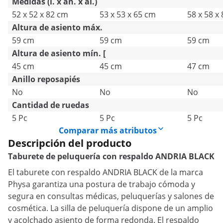
Medidas (l. x an. x al.)
52 x 52 x 82 cm
53 x 53 x 65 cm
58 x 58 x
Altura de asiento máx.
59 cm
59 cm
59 cm
Altura de asiento mín. [
45 cm
45 cm
47 cm
Anillo reposapiés
No
No
No
Cantidad de ruedas
5 Pc
5 Pc
5 Pc
Comparar más atributos
Descripción del producto
Taburete de peluquería con respaldo ANDRIA BLACK
El taburete con respaldo ANDRIA BLACK de la marca
Physa garantiza una postura de trabajo cómoda y
segura en consultas médicas, peluquerías y salones de
cosmética. La silla de peluquería dispone de un amplio
y acolchado asiento de forma redonda. El respaldo