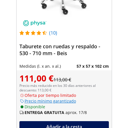
(10)
Taburete con ruedas y respaldo -
530 - 710 mm - Beis
Medidas (l. x an. x al.)
57 x 57 x 102 cm
111,00 €
113,00 €
Precio más reducido en los 30 días anteriores al
descuento: 113,00 €
Oferta por tiempo limitado
Precio mínimo garantizado
Disponible
ENTREGA GRATUITA
aprox. 17/8
Añadir a la cesta