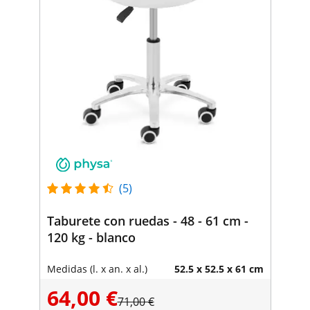
(5)
Taburete con ruedas - 48 - 61 cm -
120 kg - blanco
Medidas (l. x an. x al.)
52.5 x 52.5 x 61 cm
64,00 €
71,00 €