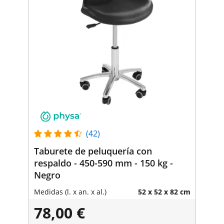
(42)
Taburete de peluquería con
respaldo - 450-590 mm - 150 kg -
Negro
Medidas (l. x an. x al.)
52 x 52 x 82 cm
78,00 €