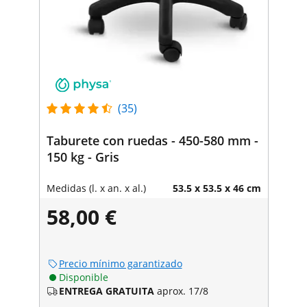
(35)
Taburete con ruedas - 450-580 mm -
150 kg - Gris
Medidas (l. x an. x al.)
53.5 x 53.5 x 46 cm
58,00 €
Precio mínimo garantizado
Disponible
ENTREGA GRATUITA
aprox. 17/8