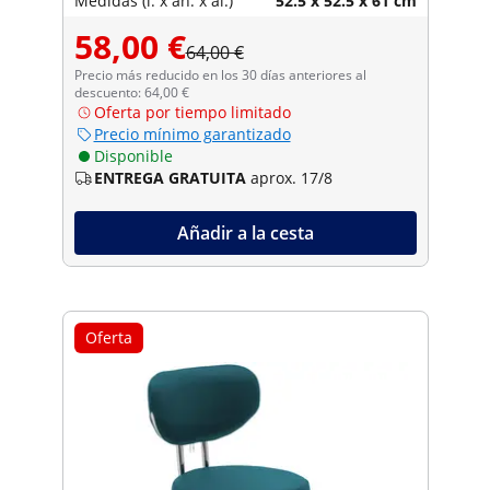
Medidas (l. x an. x al.)
52.5 x 52.5 x 61 cm
58,00 €
64,00 €
Precio más reducido en los 30 días anteriores al
descuento: 64,00 €
Oferta por tiempo limitado
Precio mínimo garantizado
Disponible
ENTREGA GRATUITA
aprox. 17/8
Añadir a la cesta
Oferta