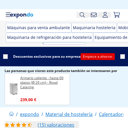
Máquinas para venta ambulante
Maquinaria hostelería
Mobil
Maquinaria de refrigeración para hostelería
Equipamiento de
Descuentos exclusivos para su empresa
Empiece a ahorrar
Las personas que vieron este producto también se interesaron por
Armario caliente - hasta 60
platos (Ø 29 cm) - Royal
Catering
239,00 €
/
expondo
/
Material de hostelería
/
Calentadores
(15) valoraciones