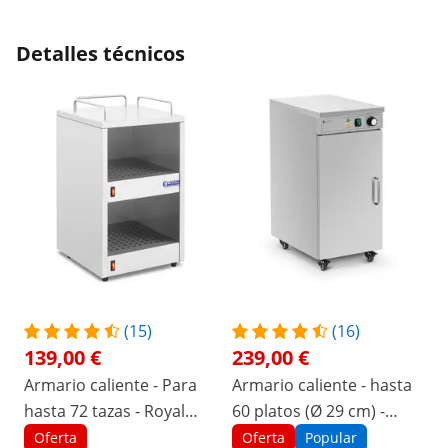
Detalles técnicos
(15)
(16)
139,00 €
239,00 €
Armario caliente - Para
Armario caliente - hasta
hasta 72 tazas - Royal
60 platos (Ø 29 cm) -
Catering - 2 niveles
Royal Catering
Oferta
Oferta
Popular