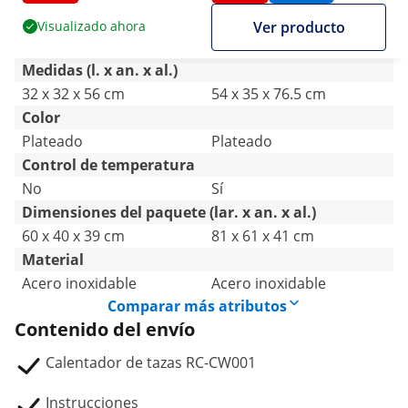
Visualizado ahora
Ver producto
Medidas (l. x an. x al.)
32 x 32 x 56 cm
54 x 35 x 76.5 cm
Color
Plateado
Plateado
Control de temperatura
No
Sí
Dimensiones del paquete (lar. x an. x al.)
60 x 40 x 39 cm
81 x 61 x 41 cm
Material
Acero inoxidable
Acero inoxidable
Comparar más atributos
Contenido del envío
Calentador de tazas RC-CW001
Instrucciones