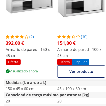
(2)
(10)
392,00 €
151,00 €
Armario de pared - 150 x
Armario de pared - 100 x
45 cm
45 cm
Oferta
Oferta
Popular
Visualizado ahora
Ver producto
Medidas (l. x an. x al.)
150 x 45 x 60 cm
45 x 100 x 60 cm
Capacidad de carga máxima por estante [kg]
20
20