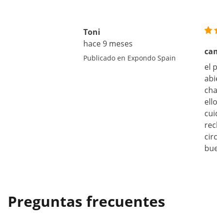
Toni
hace 9 meses
cam
Publicado en Expondo Spain
el 
abi
cha
ell
cui
rec
cir
bue
Preguntas frecuentes