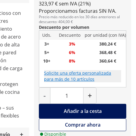
323,97 € sem IVA (21%)
Proporcionamos facturas SIN IVA.
cioso con
Precio más reducido en los 30 días anteriores al
tres
descuento: 404,00 €
Descuento por volumen
iento
Uds.
Descuento
por unidad (con IVA)
e de acero
3+
3%
380,24 €
o de alta
e pared
5+
6%
368,48 €
ión
10+
8%
360,64 €
d de carga
Solicite una oferta personalizada
para más de 10 artículos
protegen
Cantidad
de cocina
-
+
 – sus
Añadir a la cesta
flexibles
Comprar ahora
envío
Disponible