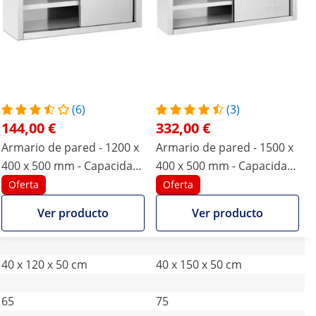
(6)
(3)
144,00 €
332,00 €
Armario de pared - 1200 x
Armario de pared - 1500 x
400 x 500 mm - Capacidad
400 x 500 mm - Capacidad
por estante: 65 kg - Royal
de carga por estante: 75
Oferta
Oferta
Catering
kg - Royal Catering
Ver producto
Ver producto
40 x 120 x 50 cm
40 x 150 x 50 cm
65
75