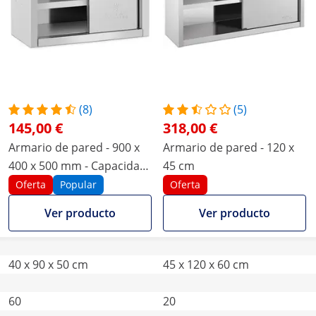
(8)
(5)
145,00 €
318,00 €
Armario de pared - 900 x
Armario de pared - 120 x
400 x 500 mm - Capacidad
45 cm
de carga por estante: 60
Oferta
Popular
Oferta
kg - Royal Catering
Ver producto
Ver producto
40 x 90 x 50 cm
45 x 120 x 60 cm
60
20