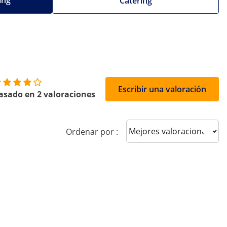
ing
Catering
Escribir una valoración
asado en 2 valoraciones
Sort reviews
Ordenar por :