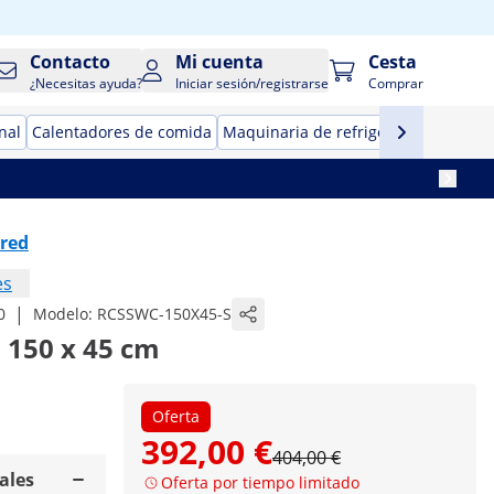
Contacto
Mi cuenta
Cesta
¿Necesitas ayuda?
Iniciar sesión/registrarse
Comprar
nal
Calentadores de comida
Maquinaria de refrigeración para ho
ared
es
|
0
Modelo:
RCSSWC-150X45-S
 150 x 45 cm
Oferta
392,00 €
404,00 €
ales
Oferta por tiempo limitado