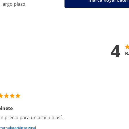
marca Royal Cater
 largo plazo.
4
B
binete
n precio para un artículo así.
rar valoración original