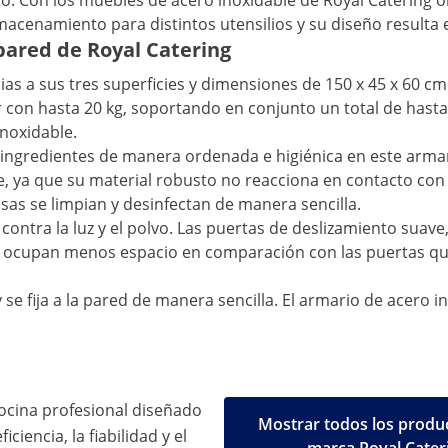
do. Con los muebles de acero inoxidable de Royal Catering 
macenamiento para distintos utensilios y su diseño resulta 
pared de Royal Catering
ias a sus tres superficies y dimensiones de 150 x 45 x 60 c
con hasta 20 kg, soportando en conjunto un total de hasta 
inoxidable.
 ingredientes de manera ordenada e higiénica en este armar
e, ya que su material robusto no reacciona en contacto con
as se limpian y desinfectan de manera sencilla.
contra la luz y el polvo. Las puertas de deslizamiento suave
más, ocupan menos espacio en comparación con las puertas qu
 se fija a la pared de manera sencilla. El armario de acero 
ocina profesional diseñado
Mostrar todos los produc
iciencia, la fiabilidad y el