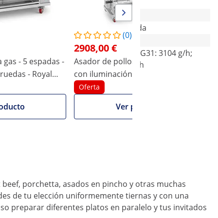
40
izada
Plata metalizada
(0)
2908,00 €
/h; G31: 1941 g/h;
G30: 3149 g/h; G31: 3104 g/h;
 gas - 5 espadas -
Asador de pollos a gas - 8 espadas -
 m³/h
G20: 4.233 m³/h
 ruedas - Royal
con iluminación y ruedas - Royal
Catering
Oferta
oducto
Ver producto
st beef, porchetta, asados en pincho y otras muchas
dades de tu elección uniformemente tiernas y con una
o preparar diferentes platos en paralelo y tus invitados