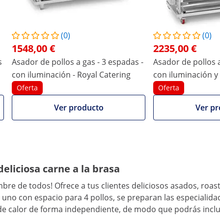
15
25
Plata metalizada
Plata metal
(0)
(0)
1548,00 €
2235,00 €
Propane:
G30: 1181 g/h; G31: 1164 g/h;
G30: 1968 g
s
Asador de pollos a gas - 3 espadas -
Asador de pollos a
8 m³/h
G20: 1.587 m³/h
G20: 2.646
con iluminación - Royal Catering
con iluminación y
Comparar más atributos
Catering
Oferta
Oferta
Ver producto
Ver pr
deliciosa carne a la brasa
mbre de todos! Ofrece a tus clientes deliciosos asados, roa
da uno con espacio para 4 pollos, se preparan las especiali
 de calor de forma independiente, de modo que podrás inclus