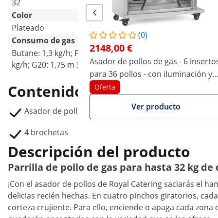
32
36
Color
Plateado
Plateado
(0)
Consumo de gas
2148,00 €
Butane: 1,3 kg/h; Propane: 1,28
Butane: 1733.6 g/h; 
Asador de pollos de gas - 6 inserto
kg/h; G20: 1,75 m 3
1707.7 g/h; G20: 2.32
para 36 pollos - con iluminación y
Contenido del envío
ruedas - Royal Catering
Oferta
Ver producto
Asador de pollos RCGCG-24
4 brochetas
Descripción del producto
Parrilla de pollo de gas para hasta 32 kg de 
¡Con el asador de pollos de Royal Catering saciarás el ha
delicias recién hechas. En cuatro pinchos giratorios, ca
corteza crujiente. Para ello, enciende o apaga cada zona