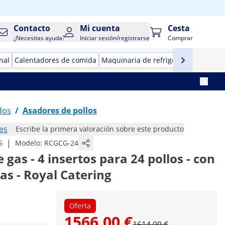
Contacto
Mi cuenta
Cesta
¿Necesitas ayuda?
Iniciar sesión/registrarse
Comprar
nal
Calentadores de comida
Maquinaria de refrigeración para ho
dos
/
Asadores de pollos
es
Escribe la primera valoración sobre este producto
|
5
Modelo:
RCGCG-24
 gas - 4 insertos para 24 pollos - con
as - Royal Catering
Oferta
1566,00 €
1614,00 €