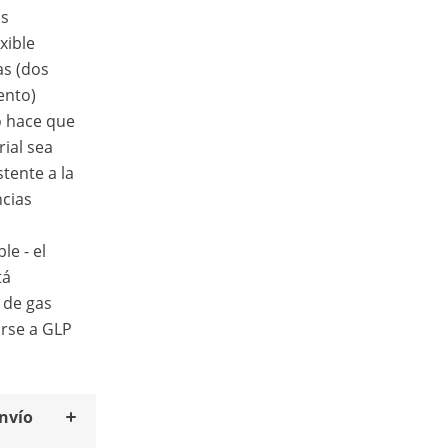
os
xible
as (dos
ento)
o hace que
rial sea
stente a la
ncias
le - el
tá
 de gas
irse a GLP
envío