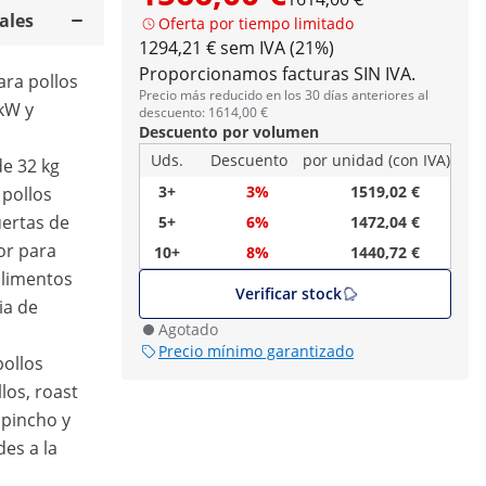
ales
Oferta por tiempo limitado
1294,21 € sem IVA (21%)
Proporcionamos facturas SIN IVA.
ara pollos
Precio más reducido en los 30 días anteriores al
kW y
descuento: 1614,00 €
Descuento por volumen
Uds.
Descuento
por unidad (con IVA)
de 32 kg
3+
3%
1519,02 €
 pollos
uertas de
5+
6%
1472,04 €
ior para
10+
8%
1440,72 €
alimentos
Verificar stock
ia de
Agotado
Precio mínimo garantizado
pollos
los, roast
 pincho y
es a la