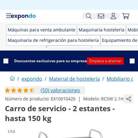
Máquinas para venta ambulante
Maquinaria hostelería
Mobil
Maquinaria de refrigeración para hostelería
Equipamiento de
Descuentos exclusivos para su empresa
Empiece a ahorrar
/
expondo
/
Material de hostelería
/
Mobiliario de
(50) valoraciones
|
Número de producto:
EX10010420
Modelo:
RCSW 2.1H
Carro de servicio - 2 estantes -
hasta 150 kg
1/10