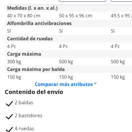
Medidas (l. x an. x al.)
40 x 70 x 80 cm
50 x 95 x 96 cm
49.5 x 95
Alfombrilla antivibraciones
Sí
Sí
Sí
Cantidad de ruedas
4 Pc
4 Pc
4 Pc
Carga máxima
300 kg
500 kg
500 kg
Carga máxima por balda
150 kg
150 kg
150 kg
Comparar más atributos
Contenido del envío
2 baldas
2 bastidores
4 ruedas