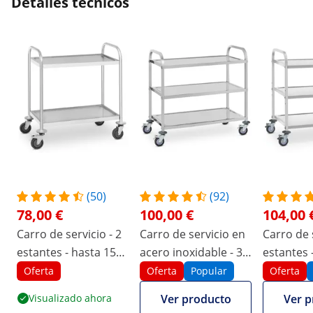
Detalles técnicos
(50)
(92)
78,00 €
100,00 €
104,00 
Carro de servicio - 2
Carro de servicio en
Carro de s
estantes - hasta 150
acero inoxidable - 3
estantes 
kg
estantes - hasta 150
kg - 2 fre
Oferta
Oferta
Popular
Oferta
kg
Visualizado ahora
Ver producto
Ver p