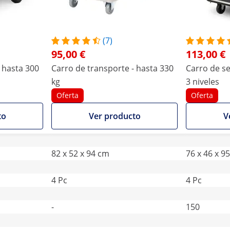
(7)
95,00 €
113,00 €
 hasta 300
Carro de transporte - hasta 330
Carro de se
kg
3 niveles
Oferta
Oferta
to
Ver producto
V
82 x 52 x 94 cm
76 x 46 x 9
4 Pc
4 Pc
-
150