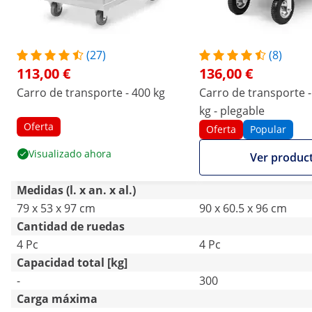
(27)
(8)
113,00 €
136,00 €
Carro de transporte - 400 kg
Carro de transporte -
kg - plegable
Oferta
Oferta
Popular
Visualizado ahora
Ver produc
Medidas (l. x an. x al.)
79 x 53 x 97 cm
90 x 60.5 x 96 cm
Cantidad de ruedas
4 Pc
4 Pc
Capacidad total [kg]
-
300
Carga máxima