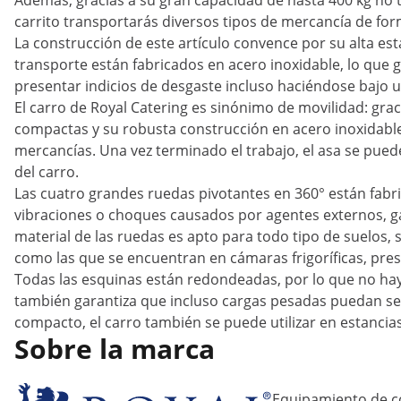
Además, gracias a su gran capacidad de hasta 400 kg no 
carrito transportarás diversos tipos de mercancía de forma
La construcción de este artículo convence por su alta estab
transporte están fabricados en acero inoxidable, lo que g
presentar indicios de desgaste incluso haciéndose bajo u
El carro de Royal Catering es sinónimo de movilidad: grac
compactas y su robusta construcción en acero inoxidabl
mercancías. Una vez terminado el trabajo, el asa se puede 
del carro.
Las cuatro grandes ruedas pivotantes en 360° están fabr
vibraciones o choques causados por agentes externos, ga
material de las ruedas es apto para todo tipo de suelos, si
como las que se encuentran en cámaras frigoríficas, pres
Todas las esquinas están redondeadas, por lo que no hay
también garantiza que incluso cargas pesadas puedan ser
compacto, el carro también se puede utilizar en estanci
Sobre la marca
Equipamiento de c