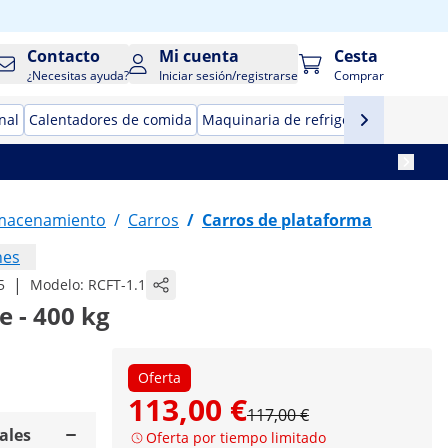
Contacto
Mi cuenta
Cesta
¿Necesitas ayuda?
Iniciar sesión/registrarse
Comprar
nal
Calentadores de comida
Maquinaria de refrigeración para ho
lmacenamiento
/
Carros
/
Carros de plataforma
nes
|
5
Modelo:
RCFT-1.1
e - 400 kg
Oferta
113,00 €
117,00 €
ales
Oferta por tiempo limitado