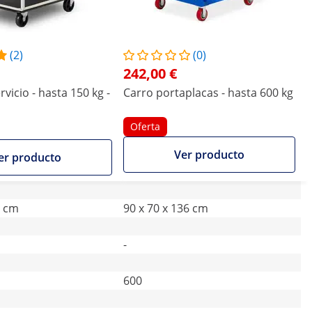
(2)
(0)
242,00 €
rvicio - hasta 150 kg -
Carro portaplacas - hasta 600 kg
Oferta
Ver producto
er producto
5 cm
90 x 70 x 136 cm
-
600