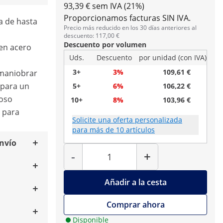
93,39 € sem IVA (21%)
Proporcionamos facturas SIN IVA.
a de hasta
Precio más reducido en los 30 días anteriores al
descuento: 117,00 €
Descuento por volumen
en acero
Uds.
Descuento
por unidad (con IVA)
3+
3%
109,61 €
 maniobrar
 para un
5+
6%
106,22 €
ioso
10+
8%
103,96 €
 para
Solicite una oferta personalizada
para más de 10 artículos
envío
Cantidad
-
+
Añadir a la cesta
Comprar ahora
Disponible