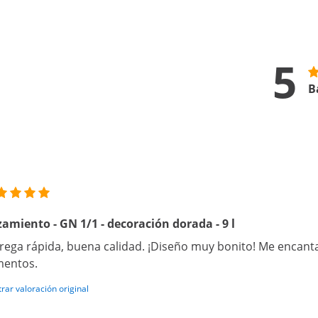
5
B
amiento - GN 1/1 - decoración dorada - 9 l
rega rápida, buena calidad. ¡Diseño muy bonito! Me encant
mentos.
rar valoración original