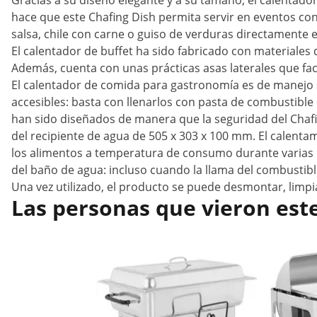
Gracias a su diseño elegante y a su tamaño, el calentado
hace que este Chafing Dish permita servir en eventos con 
salsa, chile con carne o guiso de verduras directamente e
El calentador de buffet ha sido fabricado con materiales 
Además, cuenta con unas prácticas asas laterales que faci
El calentador de comida para gastronomía es de manejo se
accesibles: basta con llenarlos con pasta de combustible 
han sido diseñados de manera que la seguridad del Chafi
del recipiente de agua de 505 x 303 x 100 mm. El calenta
los alimentos a temperatura de consumo durante varias h
del baño de agua: incluso cuando la llama del combustibl
Una vez utilizado, el producto se puede desmontar, limp
Las personas que vieron est