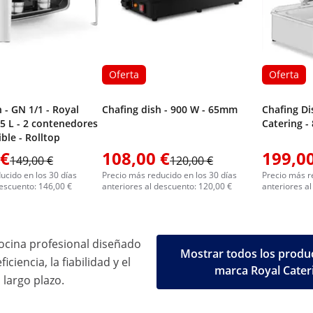
Oferta
Oferta
 - GN 1/1 - Royal
Chafing dish - 900 W - 65mm
Chafing Di
,5 L - 2 contenedores
Catering - 
ble - Rolltop
 €
108,00 €
199,00
149,00 €
120,00 €
ucido en los 30 días
Precio más reducido en los 30 días
Precio más r
descuento: 146,00 €
anteriores al descuento: 120,00 €
anteriores a
ocina profesional diseñado
Mostrar todos los produc
iciencia, la fiabilidad y el
marca Royal Cater
 largo plazo.