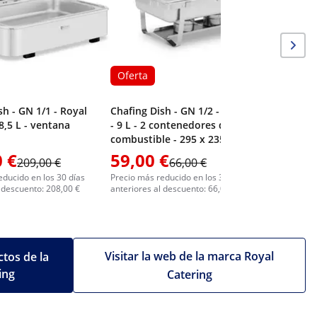
Oferta
sh - GN 1/1 - Royal
Chafing Dish - GN 1/2 - 2 x GN 1/4
8,5 L - ventana
- 9 L - 2 contenedores de
combustible - 295 x 235 x 60 /
240 x 135 x 65 mm - Royal
 €
59,00 €
242,0
209,00 €
66,00 €
Catering
educido en los 30 días
Precio más reducido en los 30 días
Precio más 
l descuento: 208,00 €
anteriores al descuento: 66,00 €
anteriores 
Visitar la web de la marca Royal
tos de la
ing
Catering