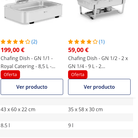
(2)
(1)
199,00 €
59,00 €
Chafing Dish - GN 1/1 -
Chafing Dish - GN 1/2 - 2 x
Royal Catering - 8,5 L -
GN 1/4 - 9 L - 2
ventana
contenedores de
Oferta
Oferta
combustible - 295 x 235 x
Ver producto
Ver producto
60 / 240 x 135 x 65 mm -
Royal Catering
43 x 60 x 22 cm
35 x 58 x 30 cm
8.5 l
9 l