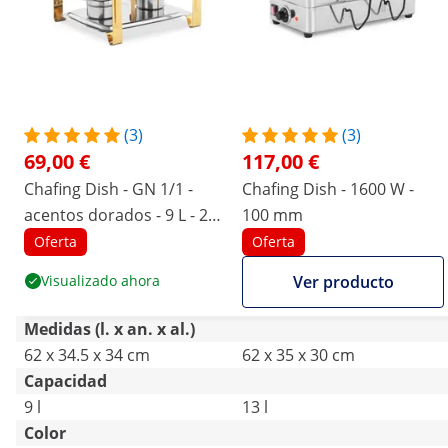
(3)
(3)
69,00 €
117,00 €
Chafing Dish - GN 1/1 -
Chafing Dish - 1600 W -
acentos dorados - 9 L - 2
100 mm
contenedores de
Oferta
Oferta
combustible - Royal
Visualizado ahora
Ver producto
Catering
Medidas (l. x an. x al.)
62 x 34.5 x 34 cm
62 x 35 x 30 cm
Capacidad
9 l
13 l
Color