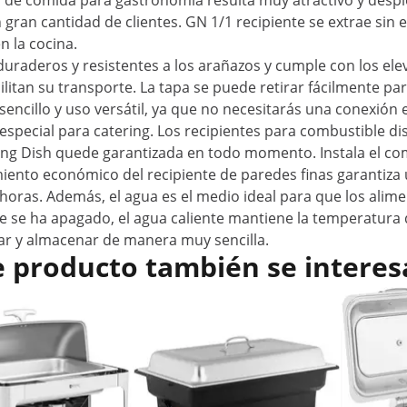
r de comida para gastronomía resulta muy atractivo y despier
gran cantidad de clientes. GN 1/1 recipiente se extrae sin 
n la cocina.
duraderos y resistentes a los arañazos y cumple con los ele
litan su transporte. La tapa se puede retirar fácilmente par
ncillo y uso versátil, ya que no necesitarás una conexión 
especial para catering. Los recipientes para combustible disp
ng Dish quede garantizada en todo momento. Instala el com
miento económico del recipiente de paredes finas garantiza 
oras. Además, el agua es el medio ideal para que los alime
e se ha apagado, el agua caliente mantiene la temperatura 
iar y almacenar de manera muy sencilla.
e producto también se interes