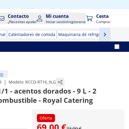
Contacto
Mi cuenta
Cesta
¿Necesitas ayuda?
Iniciar sesión/registrarse
Comprar
nal
Calentadores de comida
Maquinaria de refrigeración para ho
es
|
9
Modelo:
RCCD-RT16_9LG
/1 - acentos dorados - 9 L - 2
mbustible - Royal Catering
Oferta
69,00 €
73,00 €