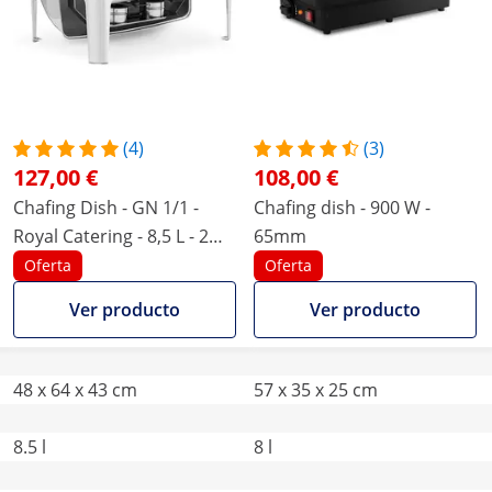
(4)
(3)
127,00 €
108,00 €
Chafing Dish - GN 1/1 -
Chafing dish - 900 W -
Royal Catering - 8,5 L - 2
65mm
contenedores de
Oferta
Oferta
combustible - Rolltop
Ver producto
Ver producto
48 x 64 x 43 cm
57 x 35 x 25 cm
8.5 l
8 l