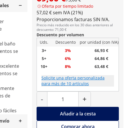
ales
Oferta por tiempo limitado
57,02 € sem IVA (21%)
Proporcionamos facturas SIN IVA.
er
Precio más reducido en los 30 días anteriores al
e
descuento: 71,00 €
Descuento por volumen
Uds.
Descuento
por unidad (con IVA)
el baño
3+
3%
66,93 €
mentos se
5+
6%
64,86 €
 excelente
10+
8%
63,48 €
mentos se
Solicite una oferta personalizada
para más de 10 artículos
memente
Cantidad
es de
-
+
o fáciles
Añadir a la cesta
envío
Comprar ahora