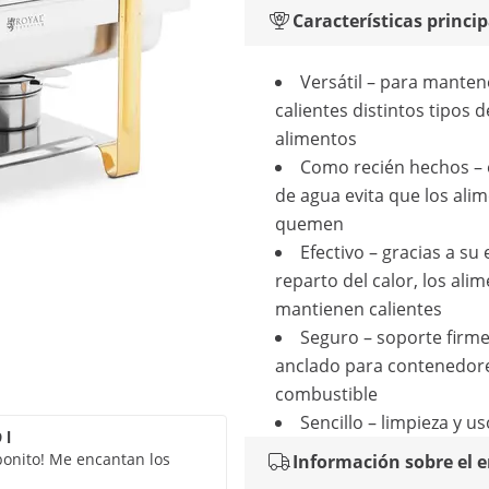
Características princip
Versátil – para manten
calientes distintos tipos d
alimentos
Como recién hechos – 
de agua evita que los ali
quemen
Efectivo – gracias a su
reparto del calor, los ali
mantienen calientes
Seguro – soporte fir
anclado para contenedor
combustible
Sencillo – limpieza y us
 l
bonito! Me encantan los
Información sobre el 