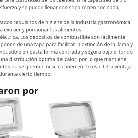
ta la curiosidad de los clientes. Una capacidad de 9 L
esfuerzo y se puede llenar con sopa recién cocinada,
vados requisitos de higiene de la industria gastronómica.
a extraer y porcionar los alimentos.
eléctrica. Los depósitos de combustible son fácilmente
onen de una tapa para facilitar la extinción de la llama y
bustible en pasta forma centrada y segura bajo el fondo
una distribución óptima del calor, por lo que mantiene
ntos no se quemen ni se cocinen en exceso. Otra ventaja
durante cierto tiempo.
aron por
Oferta
Chafing D
- 6 x 7,5
combusti