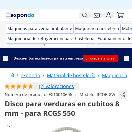
Máquinas para venta ambulante
Maquinaria hostelería
Mobil
Maquinaria de refrigeración para hostelería
Equipamiento de
Descuentos exclusivos para su empresa
Empiece a ahorrar
/
expondo
/
Material de hostelería
/
Maquinaria d
(2) valoraciones
|
Número de producto:
EX10010606
Modelo:
RCDB-8W
Disco para verduras en cubitos 8
mm - para RCGS 550
1/3