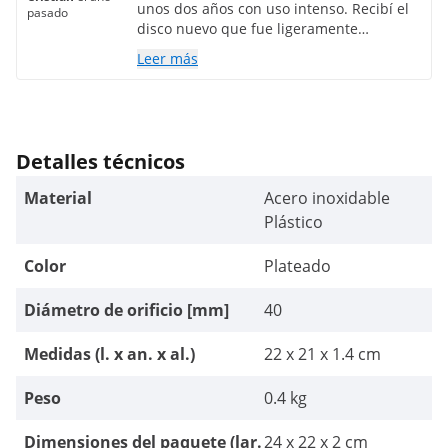
unos dos años con uso intenso. Recibí el
pasado
disco nuevo que fue ligeramente
modificado y por lo que puedo ver para
Leer más
mejor, ya no falla
Detalles técnicos
Material
Acero inoxidable
Plástico
Color
Plateado
Diámetro de orificio [mm]
40
Medidas (l. x an. x al.)
22 x 21 x 1.4 cm
Peso
0.4 kg
Dimensiones del paquete (lar.
24 x 22 x 2 cm