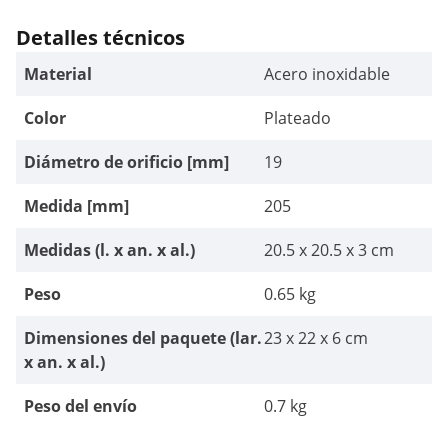
Detalles técnicos
Material
Acero inoxidable
Color
Plateado
Diámetro de orificio [mm]
19
Medida [mm]
205
Medidas (l. x an. x al.)
20.5 x 20.5 x 3 cm
Peso
0.65 kg
Dimensiones del paquete (lar.
23 x 22 x 6 cm
x an. x al.)
Peso del envío
0.7 kg