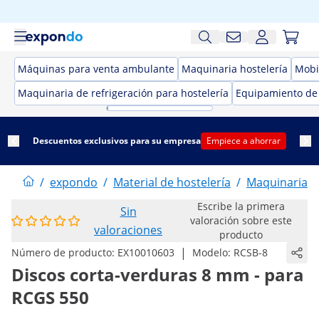
Máquinas para venta ambulante
Maquinaria hostelería
Mobil
Maquinaria de refrigeración para hostelería
Equipamiento de
Descuentos exclusivos para su empresa
Empiece a ahorrar
/
expondo
/
Material de hostelería
/
Maquinaria d
Escribe la primera
Sin
valoración sobre este
valoraciones
producto
|
Número de producto:
EX10010603
Modelo:
RCSB-8
Discos corta-verduras 8 mm - para
RCGS 550