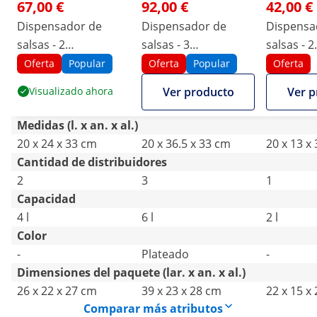
67,00 €
92,00 €
42,00 €
Dispensador de
Dispensador de
Dispensa
salsas - 2
salsas - 3
salsas - 2
dosificadores - 2 x 2
dosificadores - 3 x 2
dosificado
Oferta
Popular
Oferta
Popular
Oferta
L
L
L
Visualizado ahora
Ver producto
Ver p
Medidas (l. x an. x al.)
20 x 24 x 33 cm
20 x 36.5 x 33 cm
20 x 13 x
Cantidad de distribuidores
2
3
1
Capacidad
4 l
6 l
2 l
Color
-
Plateado
-
Dimensiones del paquete (lar. x an. x al.)
26 x 22 x 27 cm
39 x 23 x 28 cm
22 x 15 x
Comparar más atributos