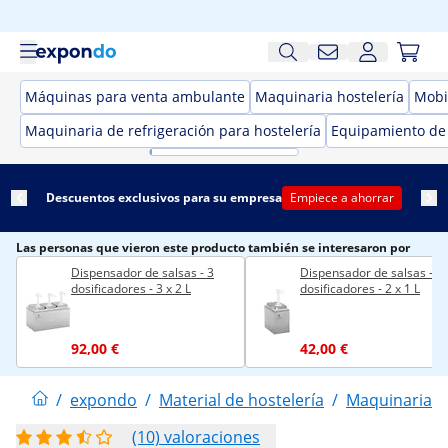
Máquinas para venta ambulante
Maquinaria hostelería
Mobil
Maquinaria de refrigeración para hostelería
Equipamiento de
Descuentos exclusivos para su empresa
Empiece a ahorrar
Las personas que vieron este producto también se interesaron por
Dispensador de salsas - 3
Dispensador de salsas - 2
dosificadores - 3 x 2 L
dosificadores - 2 x 1 L
92,00 €
42,00 €
/
expondo
/
Material de hostelería
/
Maquinaria h
(10) valoraciones