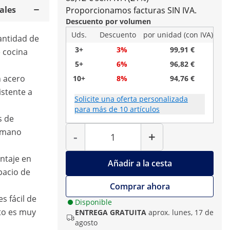
ales
Proporcionamos facturas SIN IVA.
Descuento por volumen
Uds.
Descuento
por unidad (con IVA)
antidad de
3+
3%
99,91 €
e cocina
5+
6%
96,82 €
n acero
10+
8%
94,76 €
istente a
Solicite una oferta personalizada
para más de 10 artículos
s de
Cantidad
 mano
-
+
ntaje en
Añadir a la cesta
pacio de
Comprar ahora
es fácil de
Disponible
to es muy
ENTREGA GRATUITA
aprox. lunes, 17 de
agosto