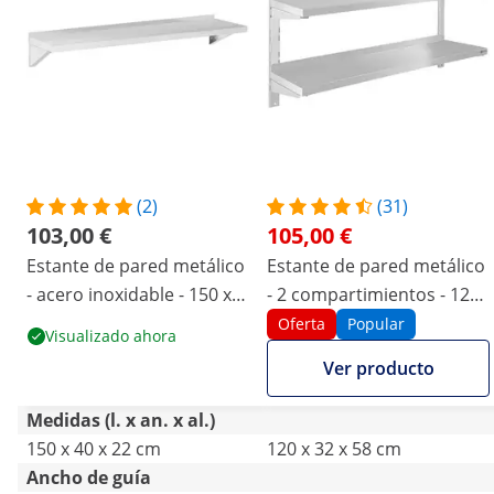
(2)
(31)
103,00 €
105,00 €
Estante de pared metálico
Estante de pared metálico
- acero inoxidable - 150 x
- 2 compartimientos - 120
40 cm - hasta 30 kg - Royal
cm
Oferta
Popular
Visualizado ahora
Catering
Ver producto
Medidas (l. x an. x al.)
150 x 40 x 22 cm
120 x 32 x 58 cm
Ancho de guía