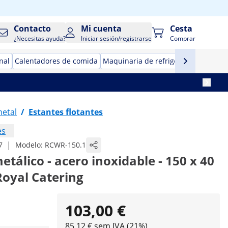
Contacto
Mi cuenta
Cesta
¿Necesitas ayuda?
Iniciar sesión/registrarse
Comprar
nal
Calentadores de comida
Maquinaria de refrigeración para ho
metal
/
Estantes flotantes
es
|
7
Modelo:
RCWR-150.1
tálico - acero inoxidable - 150 x 40
Royal Catering
103,00 €
85,12 € sem IVA (21%)