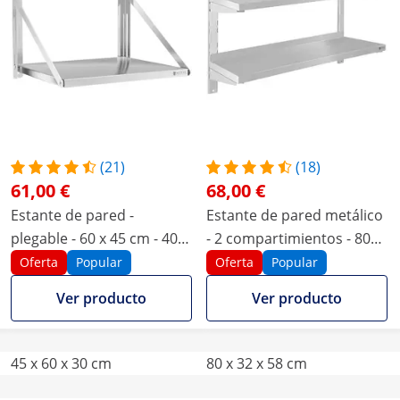
(21)
(18)
61,00 €
68,00 €
Estante de pared -
Estante de pared metálico
plegable - 60 x 45 cm - 40
- 2 compartimientos - 80
kg - acero inoxidable
cm
Oferta
Popular
Oferta
Popular
Ver producto
Ver producto
45 x 60 x 30 cm
80 x 32 x 58 cm