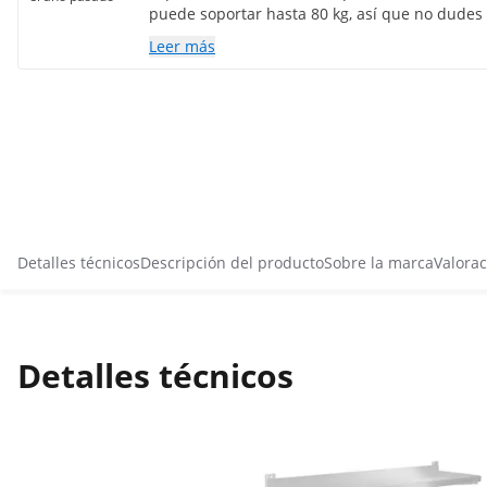
puede soportar hasta 80 kg, así que no dudes 
más pesadas en el estante. ¡Muy recomendabl
Leer más
resistente y elegante que pueda transportar l
Detalles técnicos
Descripción del producto
Sobre la marca
Valorac
Detalles técnicos