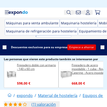
Máquinas para venta ambulante
Maquinaria hostelería
Mobil
Maquinaria de refrigeración para hostelería
Equipamiento de
Descuentos exclusivos para su empresa
Empiece a ahorrar
Las personas que vieron este producto también se interesaron por
Fregadero doble con armario
Fregadero de acero
- 140 x 60 cm
inoxidable - 1 cuba - Royal
Catering - Acero inoxidable
160 x 60 cm
598,00 €
668,00 €
/
expondo
/
Material de hostelería
/
Equipos de la
(1) valoración