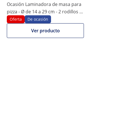
5 mm
Ocasión Laminadora de masa para
pizza - Ø de 14 a 29 cm - 2 rodillos -
1/6
de 0 a 5 mm
Oferta
De ocasión
Ver producto
1099,00 €
908,26 € sem IVA (21%)
Proporcionamos facturas