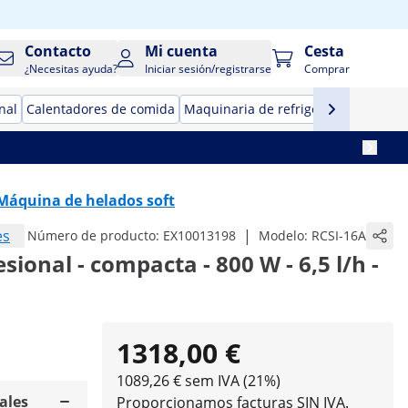
Contacto
Mi cuenta
Cesta
¿Necesitas ayuda?
Iniciar sesión/registrarse
Comprar
nal
Calentadores de comida
Maquinaria de refrigeración para ho
Máquina de helados soft
es
|
Número de producto:
EX10013198
Modelo:
RCSI-16A
sional - compacta - 800 W - 6,5 l/h -
1318,00 €
1089,26 € sem IVA (21%)
ales
Proporcionamos facturas SIN IVA.