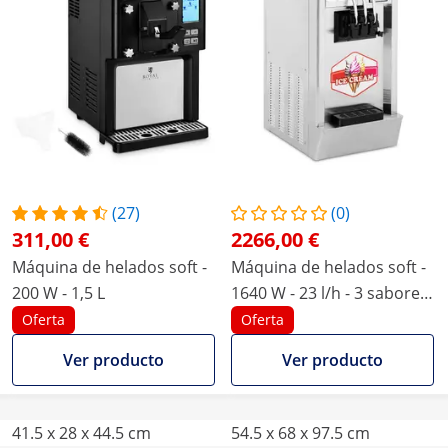
(27)
(0)
311,00 €
2266,00 €
Máquina de helados soft -
Máquina de helados soft -
200 W - 1,5 L
1640 W - 23 l/h - 3 sabores
- Royal Catering
Oferta
Oferta
Ver producto
Ver producto
41.5 x 28 x 44.5 cm
54.5 x 68 x 97.5 cm