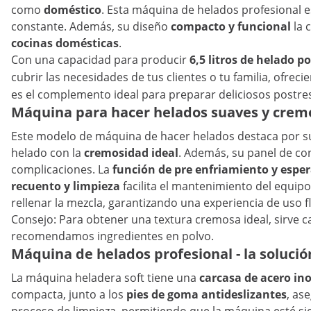
como
doméstico
. Esta máquina de helados profesional 
constante. Además, su diseño
compacto y funcional
la 
cocinas domésticas
.
Con una capacidad para producir
6,5 litros de helado p
cubrir las necesidades de tus clientes o tu familia, ofrec
es el complemento ideal para preparar deliciosos postres 
Máquina para hacer helados suaves y crem
Este modelo de máquina de hacer helados destaca por 
helado con la
cremosidad ideal
. Además, su panel de con
complicaciones. La
función de pre enfriamiento y espe
recuento y limpieza
facilita el mantenimiento del equip
rellenar la mezcla, garantizando una experiencia de uso flu
Consejo: Para obtener una textura cremosa ideal, sirve 
recomendamos ingredientes en polvo.
Máquina de helados profesional - la solució
La máquina heladera soft tiene una
carcasa de acero in
compacta, junto a los
pies de goma antideslizantes
, as