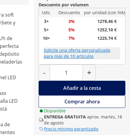
Descuento por volumen
Uds.
Descuento
por unidad (con IVA)
ra soft
3+
3%
1278,46 €
rbete y
5+
5%
1252,10 €
L/h de
10+
7%
1225,74 €
perfecta
Solicite una oferta personalizada
depósito
para más de 10 artículos
 heladerías
Cantidad
-
+
anel LED
Añadir a la cesta
azo
alla LED
Comprar ahora
stá
Disponible
ENTREGA GRATUITA
aprox. martes, 18
de agosto
sa de
Precio mínimo garantizado
onentes