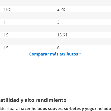
1 Pc
2 Pc
1
3
1.5 l
15.6 l
1.5 l
6 l
Comparar más atributos
atilidad y alto rendimiento
 ideal para
hacer helados suaves, sorbetes y yogur helado