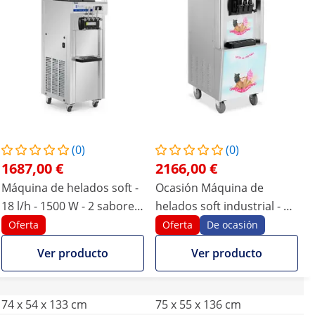
(0)
(0)
1687,00 €
2166,00 €
Máquina de helados soft -
Ocasión Máquina de
18 l/h - 1500 W - 2 sabores
helados soft industrial - 3
+ mezcla de ambos - pre-
sabores - 2140 W - 33 l/h
Oferta
Oferta
De ocasión
enfriamiento - Royal
Ver producto
Ver producto
Catering
74 x 54 x 133 cm
75 x 55 x 136 cm