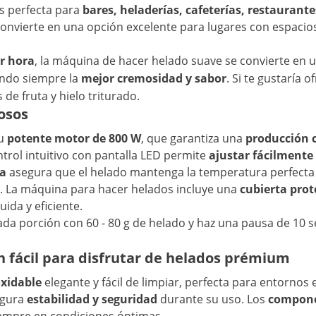
es perfecta para
bares, heladerías, cafeterías, restaurante
convierte en una opción excelente para lugares con espacio
or hora
, la máquina de hacer helado suave se convierte en 
iendo siempre la
mejor cremosidad y sabor
. Si te gustaría 
de fruta y hielo triturado.
osos
su
potente motor de 800 W
, que garantiza una
producción c
trol intuitivo con pantalla LED permite
ajustar fácilmente
ra
asegura que el helado mantenga la temperatura perfecta 
o. La máquina para hacer helados incluye una
cubierta prot
ida y eficiente.
cada porción con 60 - 80 g de helado y haz una pausa de 10
n fácil para disfrutar de helados prémium
oxidable
elegante y fácil de limpiar, perfecta para entornos 
egura
estabilidad y seguridad
durante su uso. Los
componen