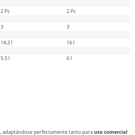
2 Pc
2 Pc
3
3
14.2 l
16 l
5.5 l
6 l
, adaptándose perfectamente tanto para
uso comercial