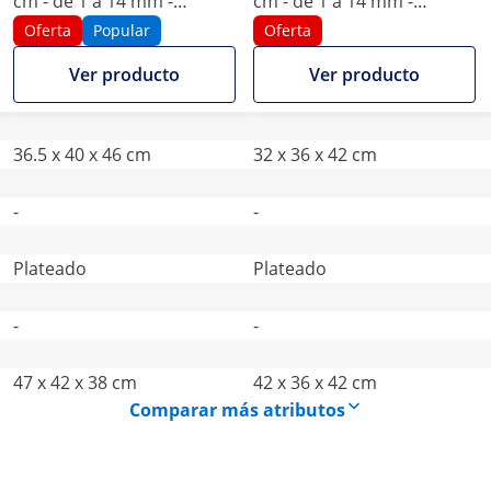
cm - de 1 a 14 mm -
cm - de 1 a 14 mm -
eléctrica
eléctrica
Oferta
Popular
Oferta
Ver producto
Ver producto
36.5 x 40 x 46 cm
32 x 36 x 42 cm
-
-
Plateado
Plateado
-
-
47 x 42 x 38 cm
42 x 36 x 42 cm
Comparar más atributos