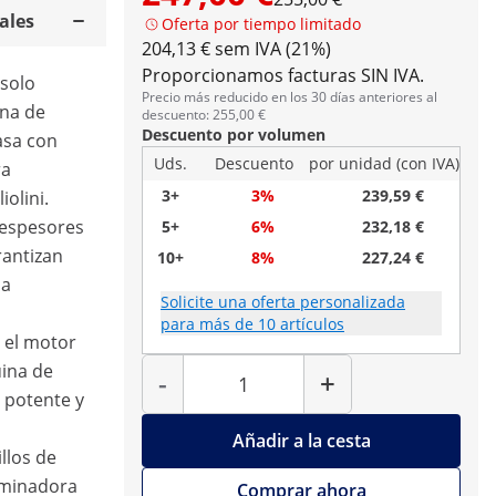
ales
Oferta por tiempo limitado
204,13 € sem IVA (21%)
Proporcionamos facturas SIN IVA.
 solo
Precio más reducido en los 30 días anteriores al
ina de
descuento: 255,00 €
Descuento por volumen
asa con
Uds.
Descuento
por unidad (con IVA)
ra
3+
3%
239,59 €
iolini.
 espesores
5+
6%
232,18 €
antizan
10+
8%
227,24 €
la
Solicite una oferta personalizada
para más de 10 artículos
 el motor
Cantidad
ina de
-
+
 potente y
Añadir a la cesta
illos de
aminadora
Comprar ahora