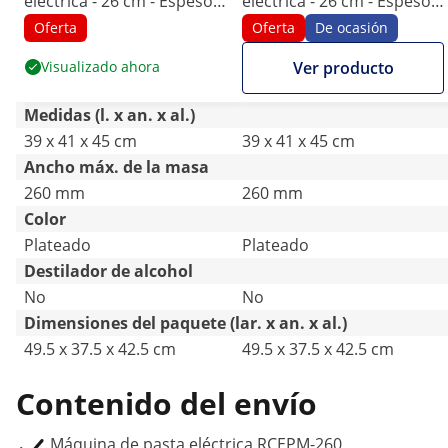
eléctrica - 26 cm - Espesor
eléctrica - 26 cm - Espesor
de masa de 1 a 14 mm -
de masa de 1 a 14 mm -
Oferta
Oferta
De ocasión
Royal Catering
Royal Catering
Visualizado ahora
Ver producto
Medidas (l. x an. x al.)
39 x 41 x 45 cm
39 x 41 x 45 cm
Ancho máx. de la masa
260 mm
260 mm
Color
Plateado
Plateado
Destilador de alcohol
No
No
Dimensiones del paquete (lar. x an. x al.)
49.5 x 37.5 x 42.5 cm
49.5 x 37.5 x 42.5 cm
Contenido del envío
Máquina de pasta eléctrica RCEPM-260