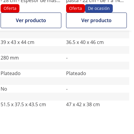
- 28 cm - Espesor de masa
pasta - 22 cm - de 1 a 14
de 1 a 14 mm - Royal
mm - eléctrica
Oferta
Oferta
De ocasión
Catering
Ver producto
Ver producto
39 x 43 x 44 cm
36.5 x 40 x 46 cm
280 mm
-
Plateado
Plateado
No
-
51.5 x 37.5 x 43.5 cm
47 x 42 x 38 cm