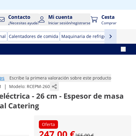
Contacto
Mi cuenta
Cesta
¿Necesitas ayuda?
Iniciar sesión/registrarse
Comprar
nal
Calentadores de comida
Maquinaria de refrigeración para ho
es
Escribe la primera valoración sobre este producto
|
1
Modelo:
RCEPM-260
léctrica - 26 cm - Espesor de masa
al Catering
Oferta
247,00 €
255,00 €