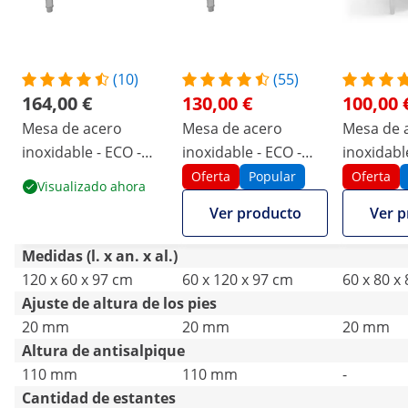
(10)
(55)
164,00 €
130,00 €
100,00 
Mesa de acero
Mesa de acero
Mesa de 
inoxidable - ECO -
inoxidable - ECO -
inoxidabl
120 x 60 cm - 400 kg -
120 x 60 cm - 250 kg -
x 60 cm - 
Oferta
Popular
Oferta
Visualizado ahora
antisalpique - Royal
antisalpique - Royal
Royal Cat
Ver producto
Ver p
Catering
Catering
Medidas (l. x an. x al.)
120 x 60 x 97 cm
60 x 120 x 97 cm
60 x 80 x
Ajuste de altura de los pies
20 mm
20 mm
20 mm
Altura de antisalpique
110 mm
110 mm
-
Cantidad de estantes