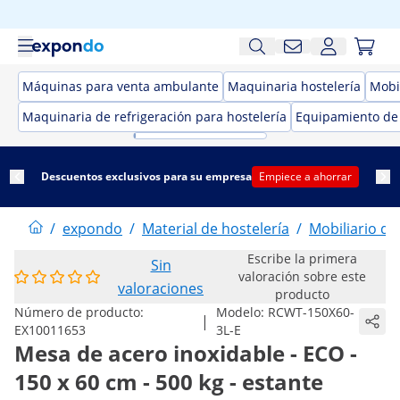
Máquinas para venta ambulante
Maquinaria hostelería
Mobil
Maquinaria de refrigeración para hostelería
Equipamiento de
Descuentos exclusivos para su empresa
Empiece a ahorrar
/
expondo
/
Material de hostelería
/
Mobiliario de
Escribe la primera
Sin
valoración sobre este
valoraciones
producto
Número de producto:
Modelo:
RCWT-150X60-
|
EX10011653
3L-E
Mesa de acero inoxidable - ECO -
150 x 60 cm - 500 kg - estante