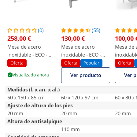
(0)
(55)
258,00 €
130,00 €
100,00 
Mesa de acero
Mesa de acero
Mesa de 
inoxidable - ECO -
inoxidable - ECO -
inoxidabl
150 x 60 cm - 500 kg -
120 x 60 cm - 250 kg -
x 60 cm - 
Oferta
Oferta
Popular
Oferta
estante intermedio -
antisalpique - Royal
Royal Cat
Visualizado ahora
Ver producto
Ver p
Royal Catering
Catering
Medidas (l. x an. x al.)
60 x 150 x 85 cm
60 x 120 x 97 cm
60 x 80 x
Ajuste de altura de los pies
20 mm
20 mm
20 mm
Altura de antisalpique
-
110 mm
-