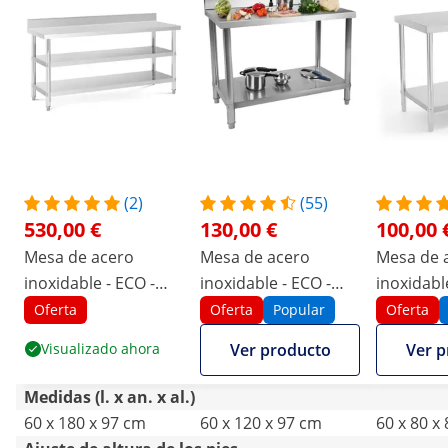
(2)
(55)
530,00 €
130,00 €
100,00 
Mesa de acero
Mesa de acero
Mesa de 
inoxidable - ECO -
inoxidable - ECO -
inoxidabl
180 x 60 cm - 500 kg -
120 x 60 cm - 250 kg -
x 60 cm - 
Oferta
Oferta
Popular
Oferta
estante intermedio -
antisalpique - Royal
Royal Cat
Visualizado ahora
Ver producto
Ver p
Royal Catering
Catering
Medidas (l. x an. x al.)
60 x 180 x 97 cm
60 x 120 x 97 cm
60 x 80 x