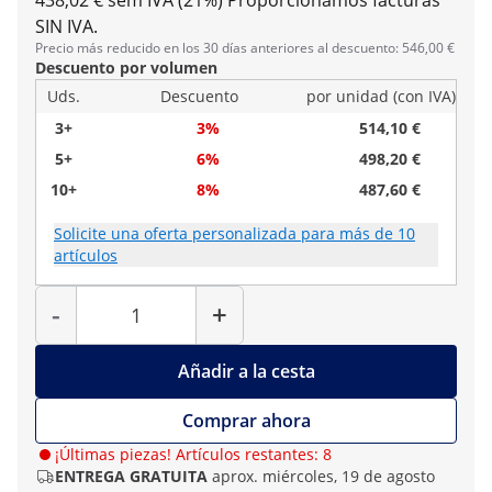
438,02 € sem IVA (21%)
Proporcionamos facturas
SIN IVA.
Precio más reducido en los 30 días anteriores al descuento: 546,00 €
Descuento por volumen
Uds.
Descuento
por unidad (con IVA)
3+
3%
514,10 €
5+
6%
498,20 €
10+
8%
487,60 €
Solicite una oferta personalizada para más de 10
artículos
Cantidad
-
+
Añadir a la cesta
Comprar ahora
¡Últimas piezas! Artículos restantes: 8
ENTREGA GRATUITA
aprox. miércoles, 19 de agosto