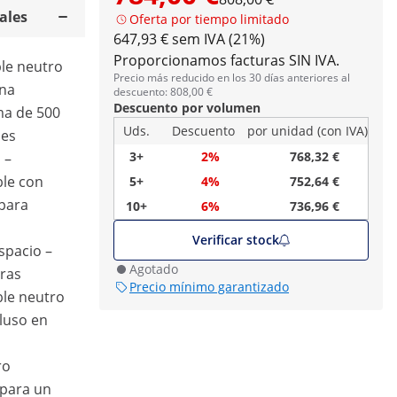
ales
Oferta por tiempo limitado
647,93 € sem IVA (21%)
Proporcionamos facturas SIN IVA.
ble neutro
Precio más reducido en los 30 días anteriores al
una
descuento: 808,00 €
Descuento por volumen
ma de 500
Uds.
Descuento
por unidad (con IVA)
les
3+
2%
768,32 €
 –
ble con
5+
4%
752,64 €
 para
10+
6%
736,96 €
Verificar stock
spacio –
Agotado
eras
Precio mínimo garantizado
le neutro
cluso en
ro
 para un