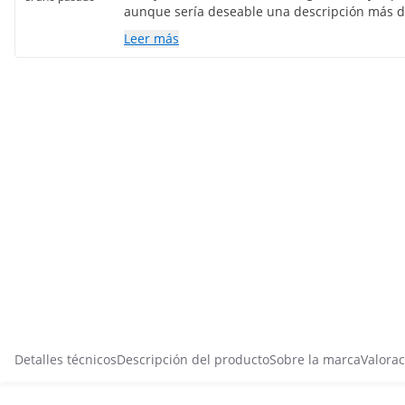
aunque sería deseable una descripción más de
mejor mueble del mercado.
Leer más
Detalles técnicos
Descripción del producto
Sobre la marca
Valorac