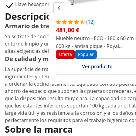
Llave hexagonal
Descripción del producto
(12)
Armario de trabajo compacto con encimera
481,00 €
Ya se trate de cocinas de restaurantes, comedores, hotele
Mueble neutro - ECO - 180 x 60 cm 
entorno limpio y un procesamiento higiénico de los alimen
600 kg - antisalpique - Royal
altas exigencias del sector gastronómico. El armario se 
Catering
Oferta
Popular
De calidad y muy robusto: el armario bajo d
Ver producto
La superficie de trabajo de 200 x 80 cm de este moderno 
ingredientes y utensilios de cocina. La inteligente comb
a ordenar la cocina fácilmente. Equipado con dos puertas
ahorro de espacio que suponen las puertas correderas, el
que la disposición resulta muy clara. La capacidad de car
que los estantes inferiores soportan 100 kg cada uno. Fab
larga vida útil y es resistente a la corrosión y a los daño
perfectamente los requisitos para el trabajo higiénico co
Sobre la marca