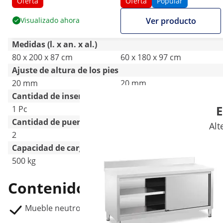
cm - 500 kg - Royal
antisalpique - Royal
Oferta
Oferta
Popular
Catering
Catering
Visualizado ahora
Ver producto
Medidas (l. x an. x al.)
80 x 200 x 87 cm
60 x 180 x 97 cm
Ajuste de altura de los pies
20 mm
20 mm
Cantidad de insertos
E
1 Pc
1 Pc
Cantidad de puertas
Alt
2
2
Capacidad de carga - capacidad máx.
500 kg
500 kg
Contenido del envío
Mueble neutro de acero inoxidable RCAT-200/80