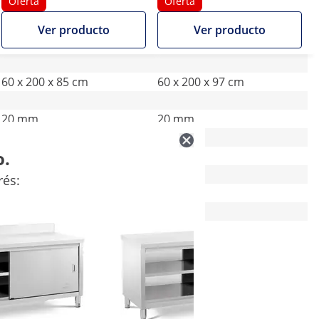
200 x 60 cm - 600 kg - Royal
cm - 600 kg - antisalpique -
Oferta
Oferta
Cateringg
Royal Catering
Ver producto
Ver producto
60 x 200 x 85 cm
60 x 200 x 97 cm
20 mm
20 mm
o.
1 Pc
1 Pc
rés:
2
2
500 kg
500 kg