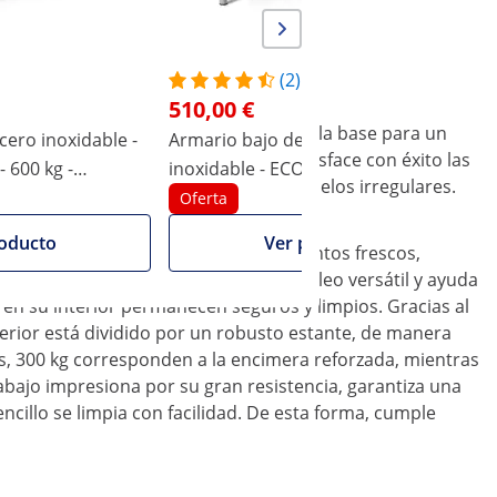
(2)
510,00 €
s, los muebles de acero inoxidable son la base para un
cero inoxidable -
Armario bajo de cocina de acero
M
r en ninguna cocina profesional y satisface con éxito las
- 600 kg -
inoxidable - ECO - 200 x 60 cm - 600
-
ta 20 mm para mayor estabilidad en suelos irregulares.
al Catering
kg - Royal Cateringg
a
Oferta
oducto
Ver producto
acio para el trabajo diario con alimentos frescos,
o de almacenamiento posibilita un empleo versátil y ayuda
 en su interior permanecen seguros y limpios. Gracias al
terior está dividido por un robusto estante, de manera
los, 300 kg corresponden a la encimera reforzada, mientras
rabajo impresiona por su gran resistencia, garantiza una
encillo se limpia con facilidad. De esta forma, cumple