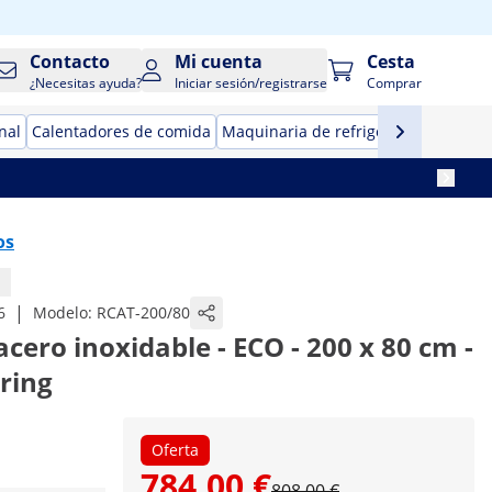
Contacto
Mi cuenta
Cesta
¿Necesitas ayuda?
Iniciar sesión/registrarse
Comprar
nal
Calentadores de comida
Maquinaria de refrigeración para ho
os
|
6
Modelo:
RCAT-200/80
cero inoxidable - ECO - 200 x 80 cm -
ering
Oferta
784,00 €
808,00 €