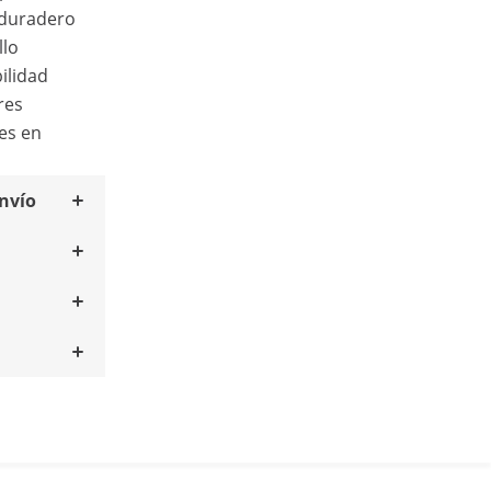
 duradero
llo
ilidad
res
les en
envío