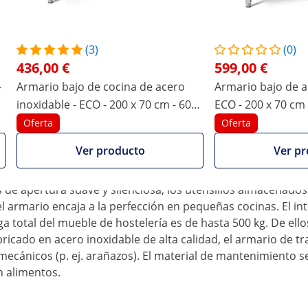
(3)
(0)
 reforzada
436,00 €
599,00 €
s, panaderías, hospitales u otras instalaciones industriale
-
Armario bajo de cocina de acero
Armario bajo de a
tos. El armario de trabajo de Royal Catering no puede falta
inoxidable - ECO - 200 x 70 cm - 600
ECO - 200 x 70 cm 
apoya en pies de 15 cm de altura, que se pueden ajustar has
kg - Royal Catering
antisalpique - Roy
Oferta
Oferta
e acero inoxidable de Royal Catering
Ver producto
Ver pr
mueble bajo de acero inoxidable ofrece gran cantidad de esp
inación de superficie de trabajo reforzada con MDF y armari
 de apertura suave y silenciosa, los utensilios almacenados
 armario encaja a la perfección en pequeñas cocinas. El in
ga total del mueble de hostelería es de hasta 500 kg. De el
ricado en acero inoxidable de alta calidad, el armario de t
s mecánicos (p. ej. arañazos). El material de mantenimiento s
n alimentos.