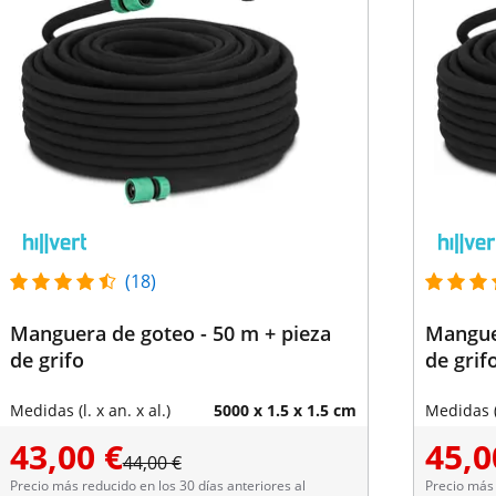
(18)
Manguera de goteo - 50 m + pieza
Manguer
de grifo
de grif
Medidas (l. x an. x al.)
5000 x 1.5 x 1.5 cm
Medidas (l
43,00 €
45,0
44,00 €
Precio más reducido en los 30 días anteriores al
Precio más 