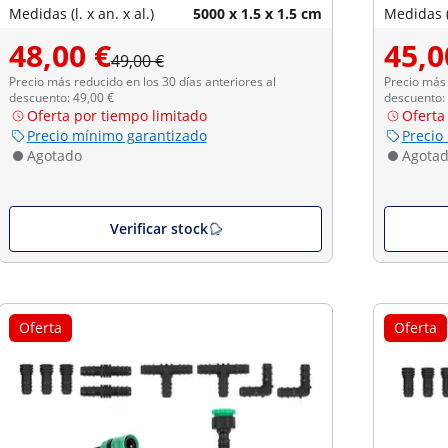
Medidas (l. x an. x al.)
5000 x 1.5 x 1.5 cm
Medidas (l
48,00 €
45,0
49,00 €
Precio más reducido en los 30 días anteriores al
Precio más 
descuento: 49,00 €
descuento: 
Oferta por tiempo limitado
Oferta
Precio mínimo garantizado
Precio
Agotado
Agota
Verificar stock
Oferta
Oferta