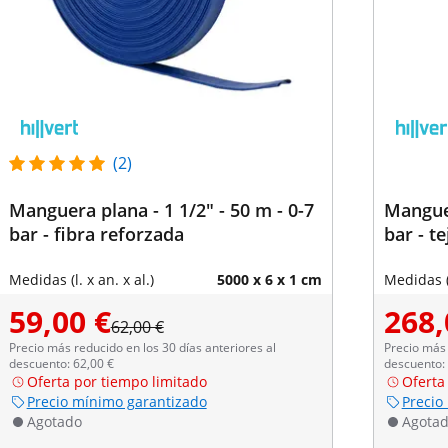
(2)
Manguera plana - 1 1/2" - 50 m - 0-7
Manguer
bar - fibra reforzada
bar - t
Medidas (l. x an. x al.)
5000 x 6 x 1 cm
Medidas (l
59,00 €
268,
62,00 €
Precio más reducido en los 30 días anteriores al
Precio más 
descuento: 62,00 €
descuento:
Oferta por tiempo limitado
Oferta
Precio mínimo garantizado
Precio
Agotado
Agota