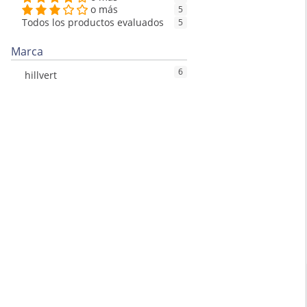
o más
5
Todos los productos evaluados
5
Marca
6
hillvert