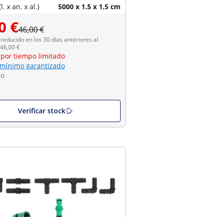
. x an. x al.)
5000 x 1.5 x 1.5 cm
0 €
46,00 €
reducido en los 30 días anteriores al
46,00 €
 por tiempo limitado
 mínimo garantizado
do
Verificar stock