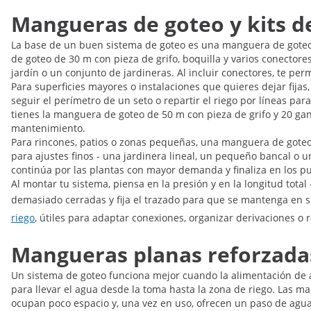
Mangueras de goteo y kits d
La base de un buen sistema de goteo es una manguera de goteo f
de goteo de 30 m con pieza de grifo, boquilla y varios conector
jardín o un conjunto de jardineras. Al incluir conectores, te per
Para superficies mayores o instalaciones que quieres dejar fija
seguir el perímetro de un seto o repartir el riego por líneas p
tienes la manguera de goteo de 50 m con pieza de grifo y 20 ganc
mantenimiento.
Para rincones, patios o zonas pequeñas, una manguera de goteo 
para ajustes finos - una jardinera lineal, un pequeño bancal o un
continúa por las plantas con mayor demanda y finaliza en los 
Al montar tu sistema, piensa en la presión y en la longitud tota
demasiado cerradas y fija el trazado para que se mantenga en su
riego
, útiles para adaptar conexiones, organizar derivaciones o 
Mangueras planas reforzadas 
Un sistema de goteo funciona mejor cuando la alimentación de a
para llevar el agua desde la toma hasta la zona de riego. Las m
ocupan poco espacio y, una vez en uso, ofrecen un paso de agua 