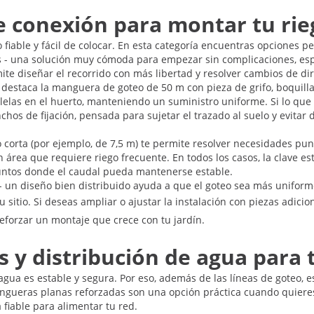
e conexión para montar tu ri
iable y fácil de colocar. En esta categoría encuentras opciones 
es - una solución muy cómoda para empezar sin complicaciones, espe
mite diseñar el recorrido con más libertad y resolver cambios de di
s, destaca la manguera de goteo de 50 m con pieza de grifo, boquill
aralelas en el huerto, manteniendo un suministro uniforme. Si lo 
hos de fijación, pensada para sujetar el trazado al suelo y evitar
corta (por ejemplo, de 7,5 m) te permite resolver necesidades punt
 área que requiere riego frecuente. En todos los casos, la clave est
puntos donde el caudal pueda mantenerse estable.
l - un diseño bien distribuido ayuda a que el goteo sea más uniform
 sitio. Si deseas ampliar o ajustar la instalación con piezas adic
reforzar un montaje que crece con tu jardín.
y distribución de agua para t
gua es estable y segura. Por eso, además de las líneas de goteo, 
angueras planas reforzadas son una opción práctica cuando quieres
fiable para alimentar tu red.