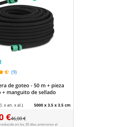
(9)
a de goteo - 50 m + pieza
o + manguito de sellado
. x an. x al.)
5000 x 3.5 x 3.5 cm
0 €
46,00 €
reducido en los 30 días anteriores al